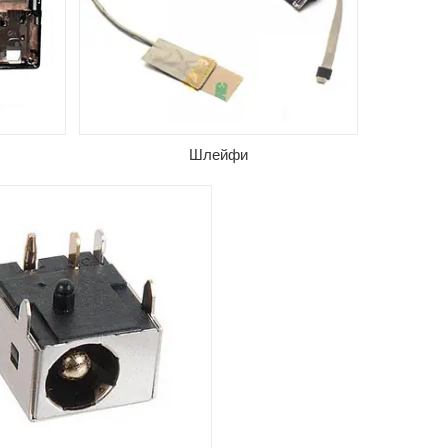
а на ноутбуки известных
в. На все разъемы
авляется гарантия 3 месяца.
 часть товаров в наличии,
озможны поставки под заказ.
Шлейфи