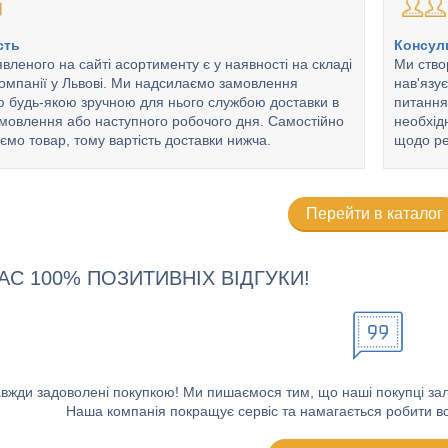
сть
Консуль
вленого на сайті асортименту є у наявності на складі
Ми ство
омпанії у Львові. Ми надсилаємо замовлення
нав'язу
 будь-якою зручною для нього службою доставки в
питання
мовлення або наступного робочого дня. Самостійно
необхід
ємо товар, тому вартість доставки нижча.
щодо ре
Перейти в каталог
АС 100% ПОЗИТИВНІХ ВІДГУКИ!
авжди задоволені покупкою! Ми пишаємося тим, що наші покупці зали
Наша компанія покращує сервіс та намагається робити вс