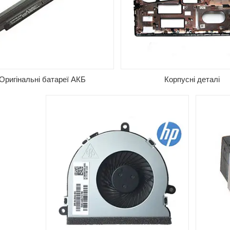
можно заказать оригинальные
качеств
системы охлаждения на ноутбуки
брендо
Lenovo, Asus, Acer, Dell, HP и др. На
предост
все детали действует гарантия
Большая
сроком 3 месяца со дня покупки.
также в
Оригінальні батареї АКБ
Корпусні деталі