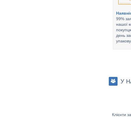
Наявні
99% зая
нашої к
покупцю
день за
упакову
У Н
Клієнти з