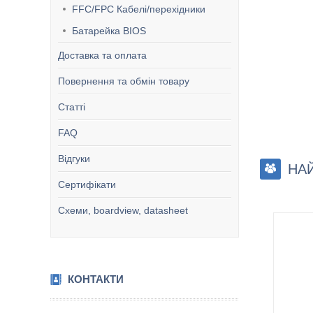
FFC/FPC Кабелі/перехідники
Батарейка BIOS
Доставка та оплата
Предл
Повернення та обмін товару
выгод
батаре
Статті
HP, L
6-мес
FAQ
модел
полно
Відгуки
НАЙ
Сертифікати
Схеми, boardview, datasheet
КОНТАКТИ