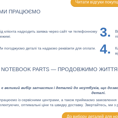
Читати відгуки покупц
 МИ ПРАЦЮЄМО
3.
ід клієнта надходить заявка через сайт чи телефонному
В
ежимі.
п
4.
и погоджуємо деталі та надаємо реквізити для оплати.
К
в
L NOTEBOOK PARTS — ПРОДОВЖИМО ЖИТТЯ
 є великий вибір запчастин і деталей до ноутбуків, що дозво
деталі.
працюємо із сервісними центрами, а також приймаємо замовлення від
лектуючих, оптимальні ціни та швидку доставку. Звертайтесь, ми з
До вибору деталей для но