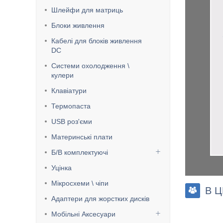
Шлейфи для матриць
Блоки живлення
Кабелі для блоків живлення
DC
Системи охолодження \
кулери
Клавіатури
Термопаста
USB роз'єми
Материнські плати
Б/В комплектуючі
Уцінка
Мікросхеми \ чіпи
В 
Адаптери для жорстких дисків
Мобільні Аксесуари