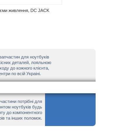
єми живлення, DC JACK
запчастин для ноутбуків
кісних деталей, лояльною
ходу до кожного клієнта,
нтри по всій Украіні.
пчастини потрібні для
онтом ноутбуків будь
онту до компонентного
рів та інших поломок.