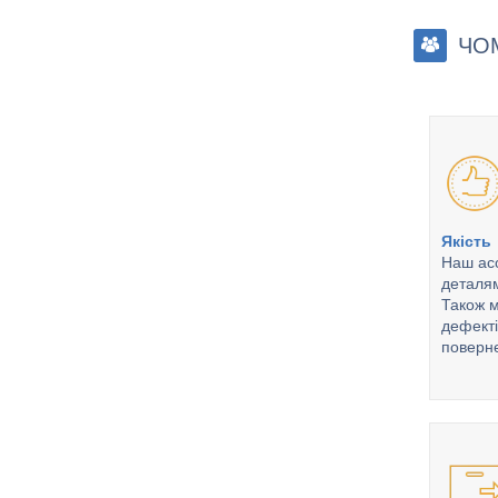
ЧО
Якість
Наш ас
деталям
Також м
дефекті
поверне