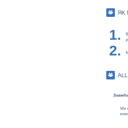
ЯК
1.
В
р
2.
М
AL
Завжди
Ми 
комп