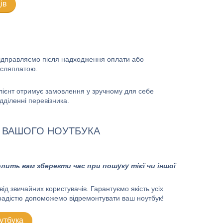
ів
ідправляємо після надходження оплати або
ісляплатою.
лієнт отримує замовлення у зручному для себе
ідділенні перевізника.
 ВАШОГО НОУТБУКА
лить вам зберегти час при пошуку тієї чи іншої
 звичайних користувачів. Гарантуємо якість усіх
 радістю допоможемо відремонтувати ваш ноутбук!
утбука