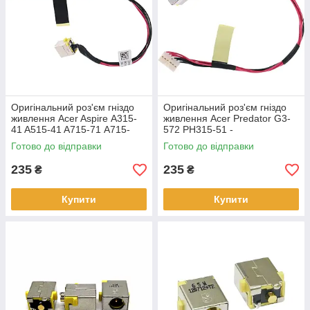
Оригінальний роз'єм гніздо
Оригінальний роз'єм гніздо
живлення Acer Aspire A315-
живлення Acer Predator G3-
41 A515-41 A715-71 A715-
572 PH315-51 -
72 A717-71G A717-72G -
DC301010V00
Готово до відправки
Готово до відправки
DC301010V00
235
235
₴
₴
Купити
Купити