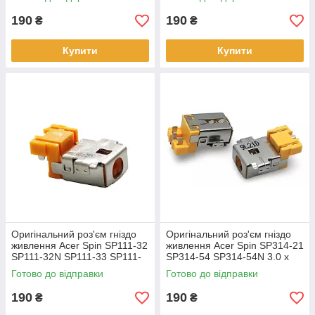
1.1мм
190
190
₴
₴
Купити
Купити
Оригінальний роз'єм гніздо
Оригінальний роз'єм гніздо
живлення Acer Spin SP111-32
живлення Acer Spin SP314-21
SP111-32N SP111-33 SP111-
SP314-54 SP314-54N 3.0 x
34 SP111-34N 3.0 x 1.1мм
1.1мм
Готово до відправки
Готово до відправки
190
190
₴
₴