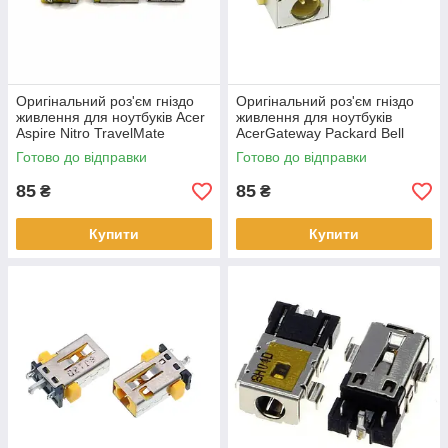
Оригінальний роз'єм гніздо
Оригінальний роз'єм гніздо
живлення для ноутбуків Acer
живлення для ноутбуків
Aspire Nitro TravelMate
AcerGateway Packard Bell
eMachines серії 5.5 х 1.7мм
EasyNote TimeLineX серії 5.5
Готово до відправки
Готово до відправки
х 1.7мм
85
85
₴
₴
Купити
Купити