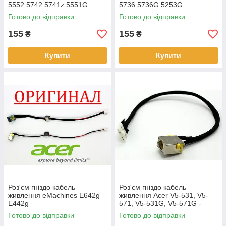
5552 5742 5741z 5551G
5736 5736G 5253G
5552G 5741G
Готово до відправки
Готово до відправки
155
155
₴
₴
Купити
Купити
Роз'єм гніздо кабель
Роз'єм гніздо кабель
живлення eMachines E642g
живлення Acer V5-531, V5-
E442g
571, V5-531G, V5-571G -
50.4TU04.041
Готово до відправки
Готово до відправки