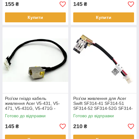
155
145
₴
₴
Купити
Купити
Роз'єм гніздо кабель
Роз'єм живлення для Acer
живлення Acer V5-431, V5-
Swift SF314-41 SF314-51
471, V5-431G, V5-471G -
SF314-52 SF314-52G SF314-
50.4TU04.041
53 SF314-53G
Готово до відправки
Готово до відправки
145
210
₴
₴