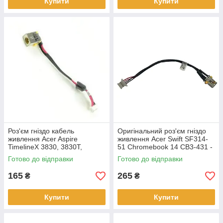
Купити
Купити
Роз'єм гніздо кабель
Оригінальний роз'єм гніздо
живлення Acer Aspire
живлення Acer Swift SF314-
TimelineX 3830, 3830T,
51 Chromebook 14 CB3-431 -
3830G, 3830TG -
1417-00DJ000
Готово до відправки
Готово до відправки
DC30100DW00
165
265
₴
₴
Купити
Купити