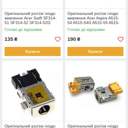
Оригінальний роз'єм гніздо
Оригінальний роз'єм гніздо
живлення Acer Swift SF314-
живлення Acer Aspire A515-
51 SF314-52 SF314-52G
54 A515-54G A515-55 A515-
Chromebook CB3-431 3.0 x
55G TMB118 3.0 x 1.1мм
Готово до відправки
Готово до відправки
1.1мм
135
190
₴
₴
Купити
Купити
Оригінальний роз'єм гніздо
Оригінальний роз'єм гніздо