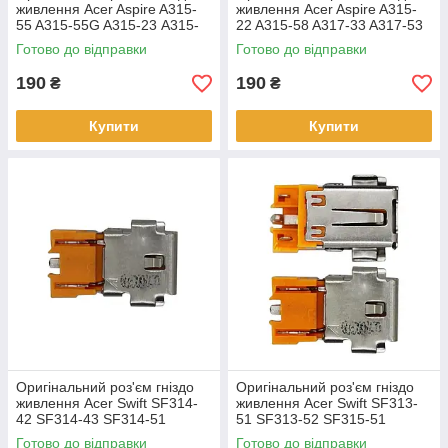
живлення Acer Aspire A315-
живлення Acer Aspire A315-
55 A315-55G A315-23 A315-
22 A315-58 A317-33 A317-53
57 3.0 x 1.1мм
A514-52 A515-56 3.0 x 1.1мм
Готово до відправки
Готово до відправки
190
190
₴
₴
Купити
Купити
Оригінальний роз'єм гніздо
Оригінальний роз'єм гніздо
живлення Acer Swift SF314-
живлення Acer Swift SF313-
42 SF314-43 SF314-51
51 SF313-52 SF315-51
SF314-51G SF314-57 3.0 x
SF315-52 3.0 x 1.1мм
Готово до відправки
Готово до відправки