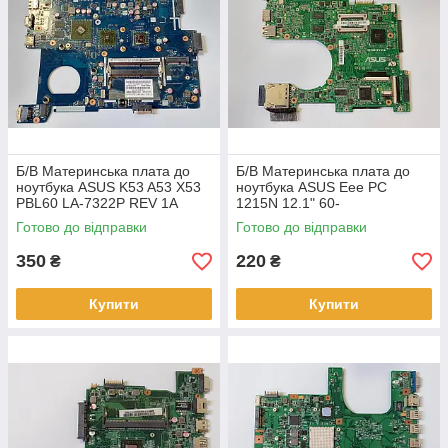
Б/В Материнська плата до
Б/В Материнська плата до
ноутбука ASUS K53 A53 X53
ноутбука ASUS Eee PC
PBL60 LA-7322P REV 1A
1215N 12.1" 60-
(НЕСПРАВНА)
0A2HMB1500-C02 1215N VX6
Готово до відправки
Готово до відправки
REV 1.3 (НЕСПРАВНА)
350
220
₴
₴
Купити
Купити