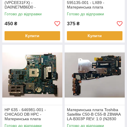
(VPCEE31FX) -
595135-001 - LX89 -
DA0NE7MB6D0 -
Материнська плата
Материнська плата
Готово до відправки
Готово до відправки
450
375
₴
₴
Купити
Купити
HP 635 - 646981-001 -
Материнська плата Toshiba
CHICAGO DB HPC -
Satellite C50-B C55-B ZBWAA
Материнська плата
LA-B303P REV: 1.0 (N2830
SR1W4)
Готово до відправки
Готово до відправки