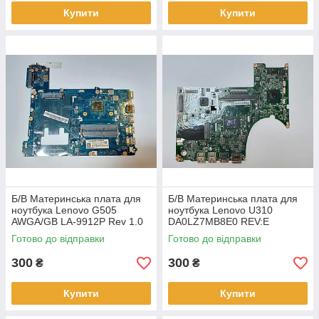
Купити
Купити
Б/В Материнська плата для
Б/В Материнська плата для
ноутбука Lenovo G505
ноутбука Lenovo U310
AWGA/GB LA-9912P Rev 1.0
DA0LZ7MB8E0 REV:E
(НЕСПРАВНА)
(НЕСПРАВНА)
Готово до відправки
Готово до відправки
300
300
₴
₴
Купити
Купити