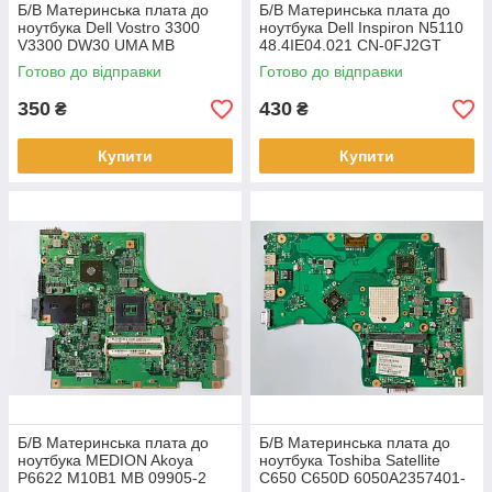
Б/В Материнська плата до
Б/В Материнська плата до
ноутбука Dell Vostro 3300
ноутбука Dell Inspiron N5110
V3300 DW30 UMA MB
48.4IE04.021 CN-0FJ2GT
48.4EX02.011 CN-063CX9
(НЕСПРАВНА)
Готово до відправки
Готово до відправки
(НЕСПРАВНА)
350
430
₴
₴
Купити
Купити
Б/В Материнська плата до
Б/В Материнська плата до
ноутбука MEDION Akoya
ноутбука Toshiba Satellite
P6622 M10B1 MB 09905-2
C650 C650D 6050A2357401-