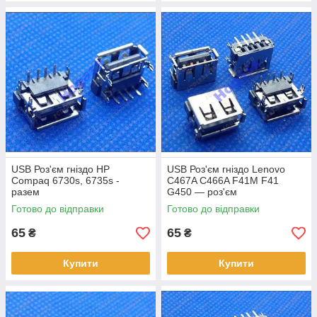
USB Роз'єм гніздо HP
USB Роз'єм гніздо Lenovo
Compaq 6730s, 6735s -
C467A C466A F41M F41
разем
G450 — роз'єм
Готово до відправки
Готово до відправки
65
65
₴
₴
Купити
Купити