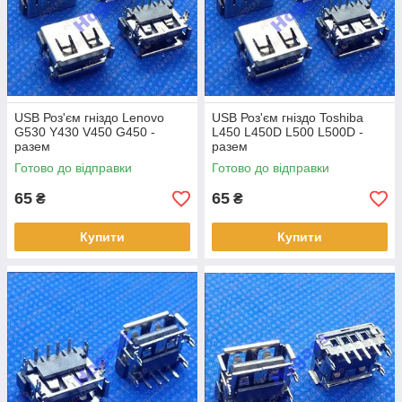
USB Роз'єм гніздо Lenovo
USB Роз'єм гніздо Toshiba
G530 Y430 V450 G450 -
L450 L450D L500 L500D -
разем
разем
Готово до відправки
Готово до відправки
65
65
₴
₴
Купити
Купити