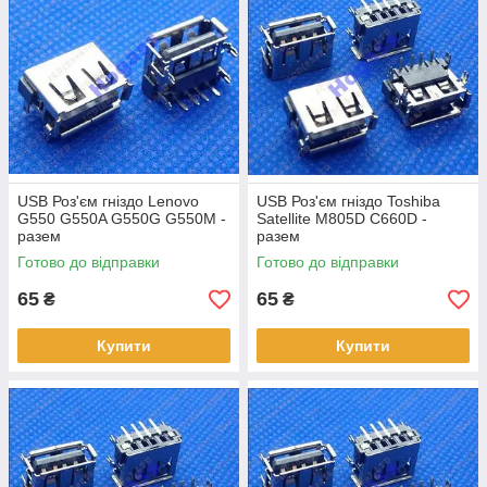
USB Роз'єм гніздо Lenovo
USB Роз'єм гніздо Toshiba
G550 G550A G550G G550M -
Satellite M805D C660D -
разем
разем
Готово до відправки
Готово до відправки
65
65
₴
₴
Купити
Купити