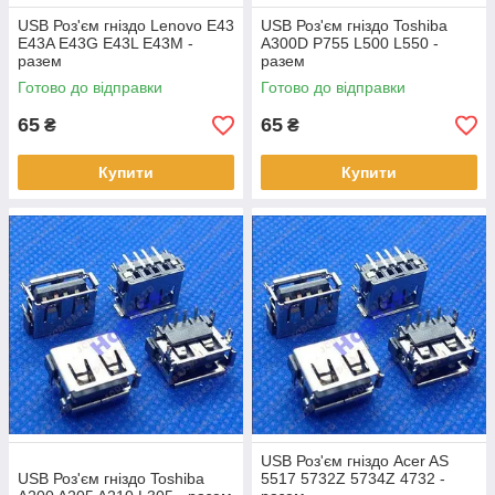
USB Роз'єм гніздо Lenovo E43
USB Роз'єм гніздо Toshiba
E43A E43G E43L E43M -
A300D P755 L500 L550 -
разем
разем
Готово до відправки
Готово до відправки
65
65
₴
₴
Купити
Купити
USB Роз'єм гніздо Acer AS
USB Роз'єм гніздо Toshiba
5517 5732Z 5734Z 4732 -