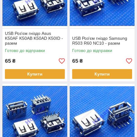
USB Роз'єм гніздо Asus
K50AF K50AB K50AD K50ID -
USB Роз'єм гніздо Samsung
разем
R503 R60 NC10 - разем
Готово до відправки
Готово до відправки
65
65
₴
₴
Купити
Купити