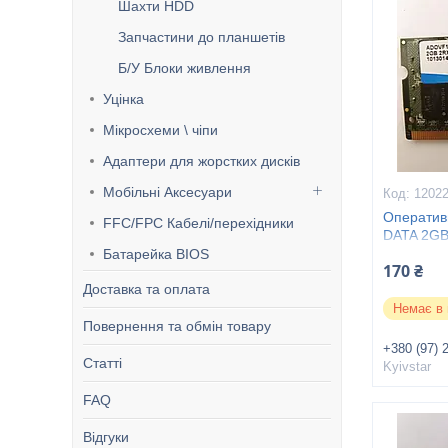
Шахти HDD
Запчастини до планшетів
Б/У Блоки живлення
Уцінка
Мікросхеми \ чіпи
Адаптери для жорстких дисків
Мобільні Аксесуари
1202
Оператив
FFC/FPC Кабелі/перехідники
DATA 2GB
Батарейка BIOS
170 ₴
Доставка та оплата
Немає в 
Повернення та обмін товару
+380 (97) 
Статті
Kyivstar
FAQ
Відгуки