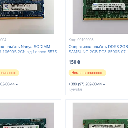
2004
09102003
на пам'ять Nanya SODIMM
Оперативна пам'ять DDR3 2GB)
-10600S 2Gb від Lenovo B575
SAMSUNG 2GB PC3-8500S-07-
150 ₴
наявності
Немає в наявності
202-00-44
+380 (97) 202-00-44
Kyivstar