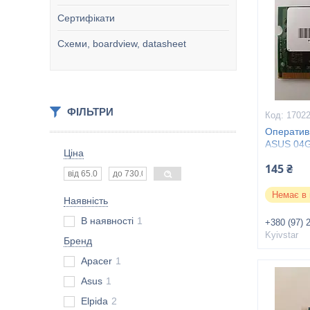
Сертифікати
Схеми, boardview, datasheet
ФІЛЬТРИ
1702
Оператив
ASUS 04
Ціна
145 ₴
Немає в 
Наявність
В наявності
1
+380 (97) 
Kyivstar
Бренд
Apacer
1
Asus
1
Elpida
2