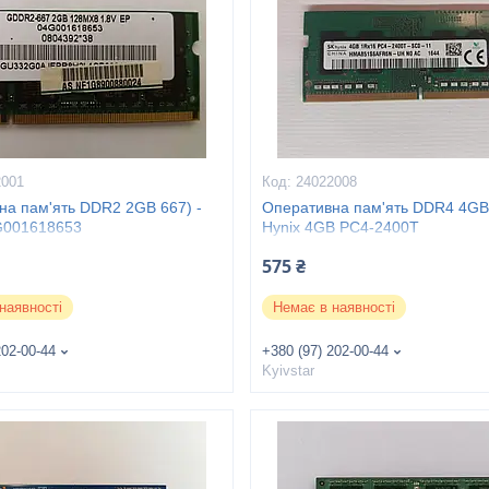
2001
24022008
на пам'ять DDR2 2GB 667) -
Оперативна пам'ять DDR4 4GB)
G001618653
Hynix 4GB PC4-2400T
(HMA851S6AFR6N)
575 ₴
наявності
Немає в наявності
202-00-44
+380 (97) 202-00-44
Kyivstar