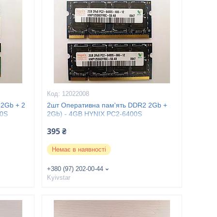
12022008
 2Gb + 2
2шт Оперативна пам'ять DDR2 2Gb +
00S
2Gb) - 4GB HYNIX PC2-6400S
395 ₴
Немає в наявності
+380 (97) 202-00-44
Kyivstar