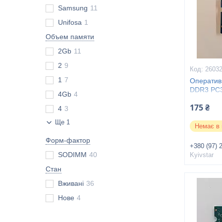
Samsung
11
Unifosa
1
Объем памяти
2Gb
11
2
9
2603
1
7
Оператив
DDR3 PC3
4Gb
4
175 ₴
4
3
Ще 1
Немає в 
Форм-фактор
+380 (97) 
SODIMM
40
Kyivstar
Стан
Вживані
36
Нове
4