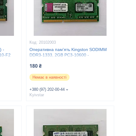
20102003
 -
Оперативна пам'ять Kingston SODIMM
10-F2
DDR3-1333, 2GB PC3-10600 -
KVR1333D3S8S9/2G
180 ₴
Немає в наявності
+380 (97) 202-00-44
Kyivstar