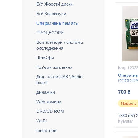
Б/У Жорсткі диски
Б/У Клавіатури
Оперативна пам'ять
ПРОЦЕСОРИ
Вентилятори \ система
охолодження
Шлейфи
Роз'єми живлення
1202
Оператив
Дод. плати USB \ Audio
GOOD RA
board
700 ₴
Динаміки
Web камери
Немає в 
DVD/CD ROM
+380 (97) 
Wі-Fі
Kyivstar
Інвертори