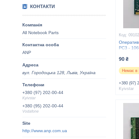
КОНТАКТИ
All Notebook Parts
0910
Оператив
PC3 - 106
ANP
HMT112S
90 ₴
Немає в 
вул. Городоцька 128, Львів, Україна
+380 (97) 
Kyivstar
+380 (97) 202-00-44
Kyivstar
+380 (95) 202-00-44
Vodafone
http://www.anp.com.ua