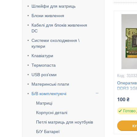
Шлейфи для матриць
Блоки живлення
Кабелі для блоків живлення
DC
Системи охолодження \
кулери
Клавіатури
Термопаста
USB роз'єми
3103
Оператив
Материнські плати
DDR3 1Gb
Б/В комплектуючі
1333Mhz 
100 ₴
Матриці
Готово
Корпусні деталі
Петлі матриць для ноутбуків
К
Б/У Батареї