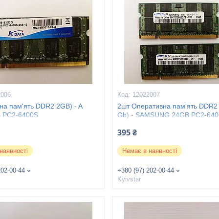
2006
12022007
на пам'ять DDR2 2GB) - A
2шт Оперативна пам'ять DDR2
 PC2-6400S
Gb) - SAMSUNG 24GB PC2-64
395 ₴
наявності
Немає в наявності
202-00-44
+380 (97) 202-00-44
Kyivstar