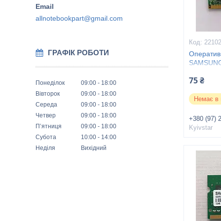
allnotebookpart@gmail.com
2210
ГРАФІК РОБОТИ
Оператив
SAMSUNG 
75 ₴
Понеділок
09:00
18:00
Вівторок
09:00
18:00
Немає в 
Середа
09:00
18:00
Четвер
09:00
18:00
+380 (97) 
Пʼятниця
09:00
18:00
Kyivstar
Субота
10:00
14:00
Неділя
Вихідний