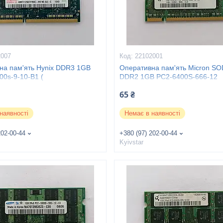
2007
22102001
на пам'ять Hynix DDR3 1GB
Оперативна пам'ять Micron S
00s-9-10-B1 (
DDR2 1GB PC2-6400S-666-12
6TFR8C-H9 )
65 ₴
наявності
Немає в наявності
202-00-44
+380 (97) 202-00-44
Kyivstar