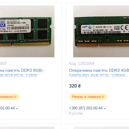
2003
12022004
на пам'ять DDR3 8GB) -
Оперативна пам'ять DDR3 4GB)
M 8GB PC3L-12800
SAMSUNG 4GB PC3L-12800S
320 ₴
наявності
Немає в наявності
202-00-44
+380 (97) 202-00-44
Kyivstar