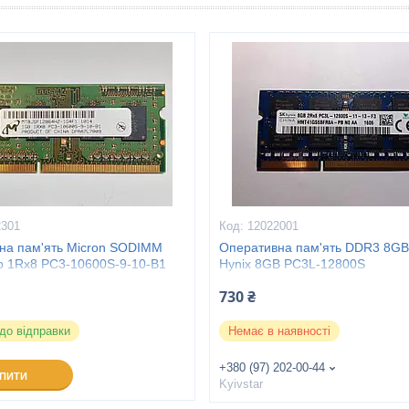
2301
12022001
на пам'ять Micron SODIMM
Оперативна пам'ять DDR3 8GB)
 1Rx8 PC3-10600S-9-10-B1
Hynix 8GB PC3L-12800S
(MT8JSF12864HZ)
730 ₴
 до відправки
Немає в наявності
+380 (97) 202-00-44
УПИТИ
Kyivstar