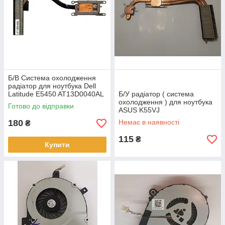
Б/В Система охолодження
радіатор для ноутбука Dell
Latitude E5450 AT13D0040AL
Б/У радіатор ( система
охолодження ) для ноутбука
Готово до відправки
ASUS K55VJ
180
Немає в наявності
₴
115
₴
Купити