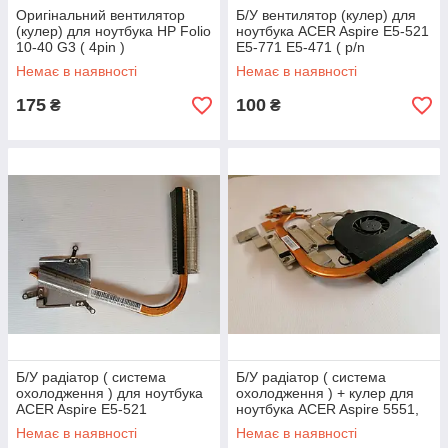
Оригінальний вентилятор
Б/У вентилятор (кулер) для
(кулер) для ноутбука HP Folio
ноутбука ACER Aspire E5-521
10-40 G3 ( 4pin )
E5-771 E5-471 ( p/n
EF75070S1 )
Немає в наявності
Немає в наявності
175
100
₴
₴
Б/У радіатор ( система
Б/У радіатор ( система
охолодження ) для ноутбука
охолодження ) + кулер для
ACER Aspire E5-521
ноутбука ACER Aspire 5551,
5551G, 5552, 5552G
Немає в наявності
Немає в наявності