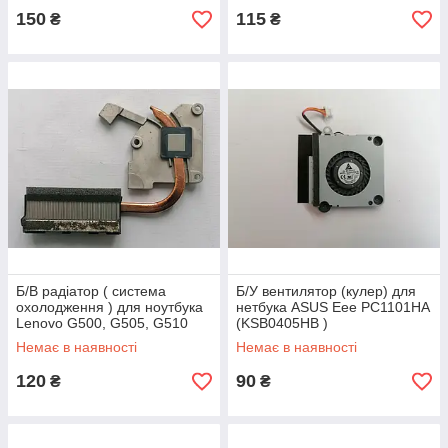
150
115
₴
₴
Б/В радіатор ( система
Б/У вентилятор (кулер) для
охолодження ) для ноутбука
нетбука ASUS Eee PC1101HA
Lenovo G500, G505, G510
(KSB0405HB )
Немає в наявності
Немає в наявності
120
90
₴
₴