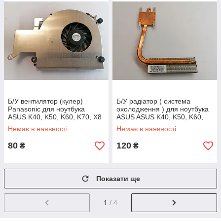
Б/У вентилятор (кулер)
Б/У радіатор ( система
Panasonic для ноутбука
охолодження ) для ноутбука
ASUS K40, K50, K60, K70, X8
ASUS ASUS K40, K50, K60,
(UDQFZZH32DAS)
K70 (13GNVX1AM010-1)
Немає в наявності
Немає в наявності
80
120
₴
₴
Показати ще
1
/ 4