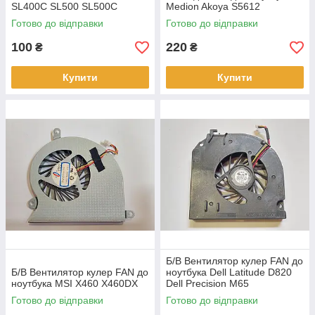
SL400C SL500 SL500C
Medion Akoya S5612
(44C0917, 43Y9693)
Готово до відправки
Готово до відправки
100
220
₴
₴
Купити
Купити
Б/В Вентилятор кулер FAN до
Б/В Вентилятор кулер FAN до
ноутбука Dell Latitude D820
ноутбука MSI X460 X460DX
Dell Precision M65
(UDQFZZR13CQU)
Готово до відправки
Готово до відправки