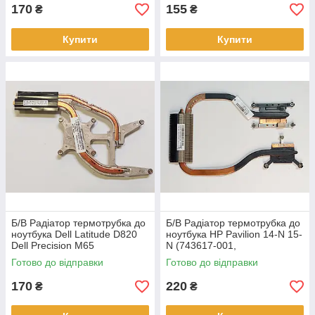
170
155
₴
₴
Купити
Купити
Б/В Радіатор термотрубка до
Б/В Радіатор термотрубка до
ноутбука Dell Latitude D820
ноутбука HP Pavilion 14-N 15-
Dell Precision M65
N (743617-001,
(FBJM6021018, 0YD866)
46U82HSTP30)
Готово до відправки
Готово до відправки
170
220
₴
₴