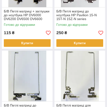
Б/В Петлі матриці + заглушки
Б/В Петлі матриці до
до ноутбука HP DV6000
ноутбука HP Pavilion 15-N
DV6200 DV6500 DV6600
15T-N 15Z-N series
DV6700 (FBAT8001012,
(FBU86005010
Готово до відправки
Готово до відправки
FBAT8002019)
FBU86006010)
115
250
₴
₴
Купити
Купити
Б/В Петлі матриці до
Б/В Петлі матриці для