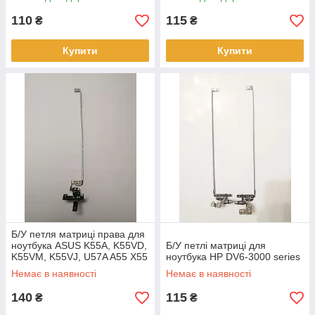
110
115
₴
₴
Купити
Купити
Б/У петля матриці права для
ноутбука ASUS K55A, K55VD,
Б/У петлі матриці для
K55VM, K55VJ, U57A A55 X55
ноутбука HP DV6-3000 series
Немає в наявності
Немає в наявності
140
115
₴
₴