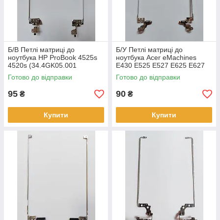
Б/В Петлі матриці до
Б/У Петлі матриці до
ноутбука HP ProBook 4525s
ноутбука Acer eMachines
4520s (34.4GK05.001
E430 E525 E527 E625 E627
34.4GK04.001)
E630 E725
Готово до відправки
Готово до відправки
(AM06R000900, AM06R000A0
0)
95
90
₴
₴
Купити
Купити