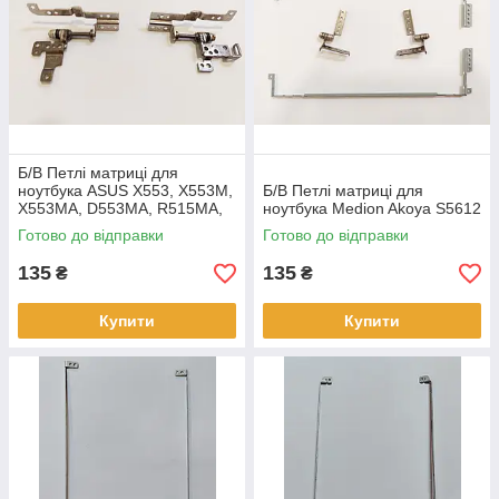
Б/В Петлі матриці для
ноутбука ASUS X553, X553M,
Б/В Петлі матриці для
X553MA, D553MA, R515MA,
ноутбука Medion Akoya S5612
F553MA, A553M, K553M
Готово до відправки
Готово до відправки
135
135
₴
₴
Купити
Купити