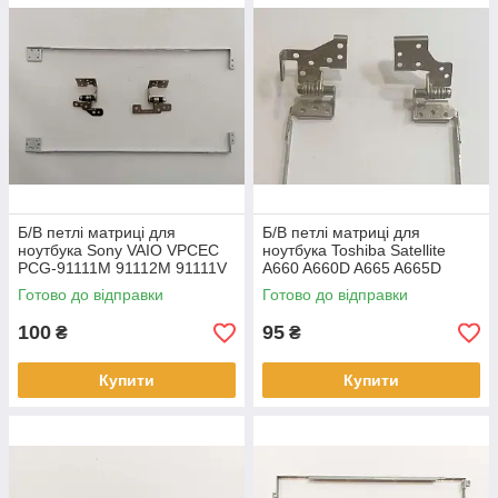
Б/В петлі матриці для
Б/В петлі матриці для
ноутбука Sony VAIO VPCEC
ноутбука Toshiba Satellite
PCG-91111M 91112М 91111V
A660 A660D A665 A665D
(M980 SL / M980 SR)
P750 P755 (AM0CX000300,
Готово до відправки
Готово до відправки
AM0CX000400)
100
95
₴
₴
Купити
Купити