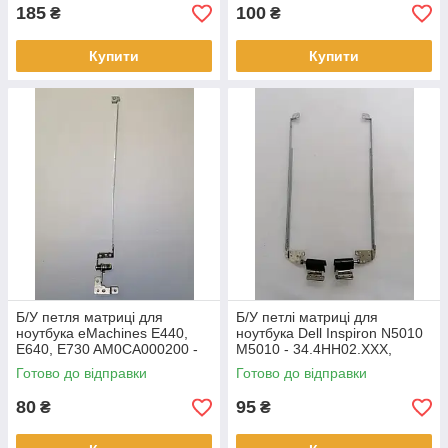
185
100
₴
₴
Купити
Купити
Б/У петля матриці для
Б/У петлі матриці для
ноутбука eMachines E440,
ноутбука Dell Inspiron N5010
E640, E730 AM0CA000200 -
M5010 - 34.4HH02.XXX,
ПРАВА
34.4HH01.XXX
Готово до відправки
Готово до відправки
80
95
₴
₴