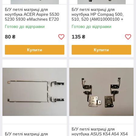
Б/У петлі матриці для
Б/У петлі матриці для
ноутбука ACER Aspire 5530
ноутбука HP Compaq 500,
5230 5930 eMachines E720
510, 520 (AM010000100 +
E520 (AM04A000200
AM010000200)
Готово до відправки
Готово до відправки
AM04A000300)
80
135
₴
₴
Купити
Купити
Б/У петлі матриці для
Б/У петлі матриці для
ноутбука ASUS K54 A54 X54