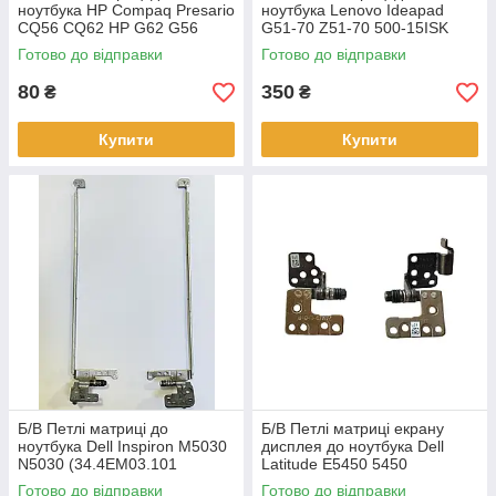
ноутбука HP Compaq Presario
ноутбука Lenovo Ideapad
CQ56 CQ62 HP G62 G56
G51-70 Z51-70 500-15ISK
(FBAX6016010,
500-15ACZ (AM1BJ000100,
Готово до відправки
Готово до відправки
FBAX6013010)
AM1BJ000200)
80
350
₴
₴
Купити
Купити
Б/В Петлі матриці до
Б/В Петлі матриці екрану
ноутбука Dell Inspiron M5030
дисплея до ноутбука Dell
N5030 (34.4EM03.101
Latitude E5450 5450
34.4EM04.101)
Готово до відправки
Готово до відправки