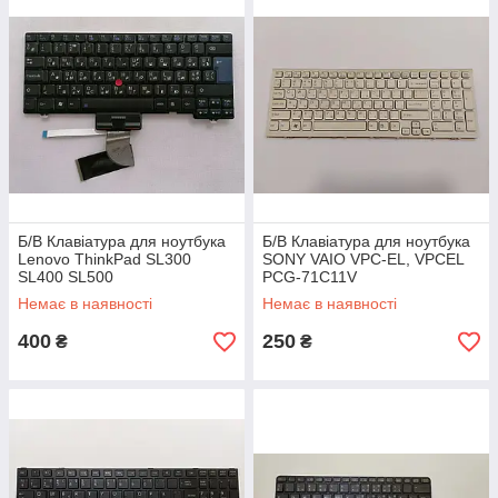
Б/В Клавіатура для ноутбука
Б/В Клавіатура для ноутбука
Lenovo ThinkPad SL300
SONY VAIO VPC-EL, VPCEL
SL400 SL500
PCG-71C11V
(9Z.N5CSW.B0R, 148969261)
Немає в наявності
Немає в наявності
400
250
₴
₴