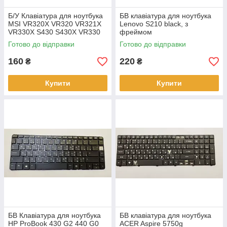
Б/У Клавіатура для ноутбука
БВ клавіатура для ноутбука
MSI VR320X VR320 VR321X
Lenovo S210 black, з
VR330X S430 S430X VR330
фреймом
Готово до відправки
Готово до відправки
160
220
₴
₴
Купити
Купити
БВ Клавіатура для ноутбука
БВ клавіатура для ноутбука
HP ProBook 430 G2 440 G0
ACER Aspire 5750g