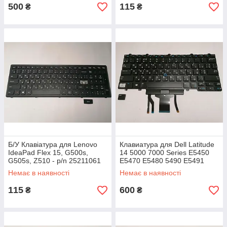
500
115
₴
₴
Б/У Клавіатура для Lenovo
Клавиатура для Dell Latitude
IdeaPad Flex 15, G500s,
14 5000 7000 Series E5450
G505s, Z510 - p/n 25211061
E5470 E5480 5490 E5491
5495 E7450 7470 E7480 7490
Немає в наявності
Немає в наявності
115
600
₴
₴