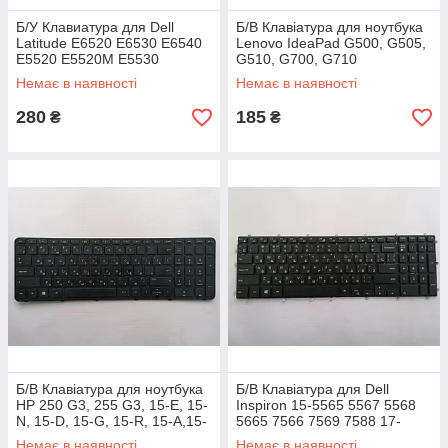
Б/У Клавиатура для Dell
Б/В Клавіатура для ноутбука
Latitude E6520 E6530 E6540
Lenovo IdeaPad G500, G505,
E5520 E5520M E5530
G510, G700, G710
Precision M4600 M6600
Немає в наявності
Немає в наявності
280
185
₴
₴
Б/В Клавіатура для ноутбука
Б/В Клавіатура для Dell
HP 250 G3, 255 G3, 15-E, 15-
Inspiron 15-5565 5567 5568
N, 15-D, 15-G, 15-R, 15-A,15-
5665 7566 7569 7588 17-
S, 15-H, 15-F
5765 5770 7778 7779
Немає в наявності
Немає в наявності