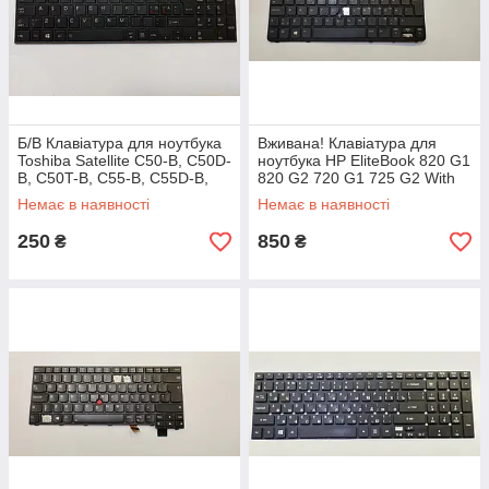
Б/В Клавіатура для ноутбука
Вживана! Клавіатура для
Toshiba Satellite C50-B, C50D-
ноутбука HP EliteBook 820 G1
B, C50T-B, C55-B, С55D-B,
820 G2 720 G1 725 G2 With
C55T-B
Backlight and Pointing Stick
Немає в наявності
Немає в наявності
250
850
₴
₴