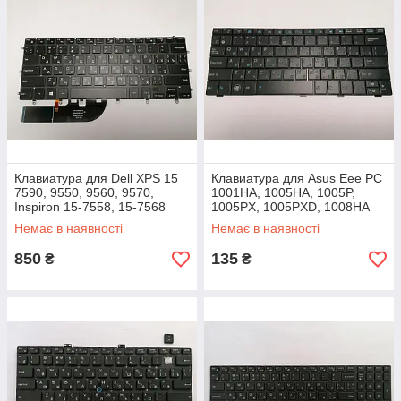
Клавиатура для Dell XPS 15
Клавиатура для Asus Eee PC
7590, 9550, 9560, 9570,
1001HA, 1005HA, 1005P,
Inspiron 15-7558, 15-7568
1005PX, 1005PXD, 1008HA
series
p/n 04GOA192KRU10-3
Немає в наявності
Немає в наявності
850
135
₴
₴