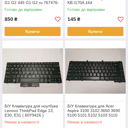
G1 G2 445 G1 G2 ru 767476-
KB.I170A.164
251
Готово до відправки
Готово до відправки
850
145
₴
₴
Купити
Купити
Б/У Клавіатура для ноутбука
Б/У Клавиатура для Acer
Lenovo ThinkPad Edge 13,
Aspire 3100 3102 3650 3690
E30, E31 ( 60Y9426 )
5100 5101 5102 5103 5110
5112 5515 5610 p/n
Немає в наявності
Немає в наявності
PK13ZHO01G0