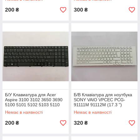
200
300
₴
₴
Б/У Клавиатура для Acer
Б/В Клавіатура для ноутбука
Aspire 3100 3102 3650 3690
SONY VAIO VPCEC PCG-
5100 5101 5102 5103 5110
91111M 91112М (17.3 ")
5112 5515 5610 p/n
Немає в наявності
Немає в наявності
PK13ZHO01G0
200
320
₴
₴