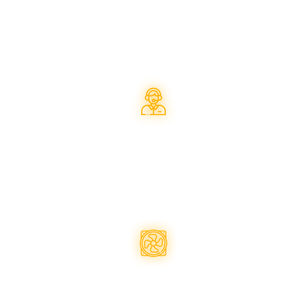
наявність та ціна
Технічна
пітримка
Підбір запчастин на
комплектуючих