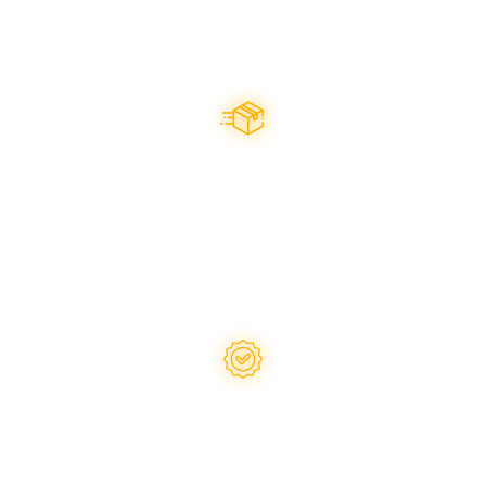
Оперативна відправка
будь-яким зручним
перевізником
Надаємо гарантію
на запчастини