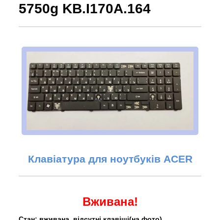
5750g KB.I170A.164
Клавіатура для ноутбуків ACER
Вживана!
Стан: вживана, відсутні клавіші(на фото)