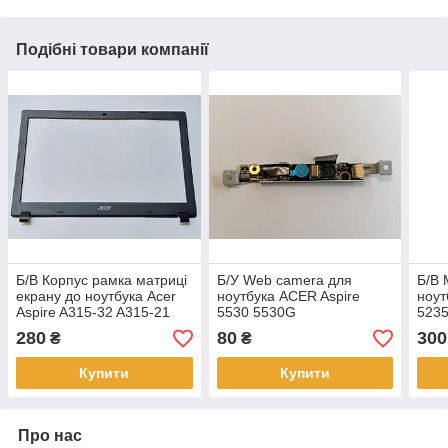
Подібні товари компанії
Б/В Корпус рамка матриці
Б/У Web camera для
Б/В 
екрану до ноутбука Acer
ноутбука ACER Aspire
ноут
Aspire A315-32 A315-21
5530 5530G
5235
A315-31 A315-41 A315-51
(EC04A000900)
48.4
280
80
300
₴
₴
(EAZAJ00401A)
(НЕ
Купити
Купити
Про нас