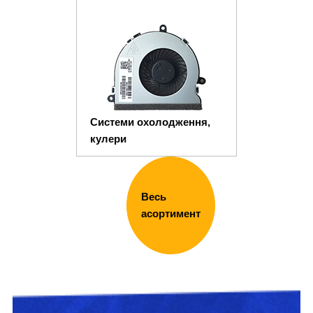
Системи охолодження,
кулери
Весь
асортимент