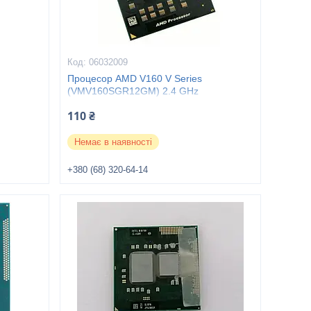
06032009
Процесор AMD V160 V Series
(VMV160SGR12GM) 2.4 GHz
110 ₴
Немає в наявності
+380 (68) 320-64-14