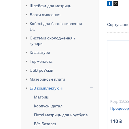
Шлейфи для матриць
Блоки живлення
Кабелі для блоків живлення
DC
Системи охолодження \
кулери
Клавіатури
Термопаста
USB роз'єми
Материнські плати
Б/В комплектуючі
Матриці
1302
Корпусні деталі
Процесор
Петлі матриць для ноутбуків
110 ₴
Б/У Батареї