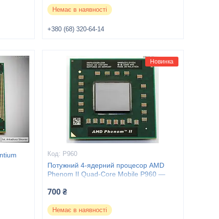
Немає в наявності
+380 (68) 320-64-14
Новинка
P960
ntium
Потужний 4-ядерний процесор AMD
Phenom II Quad-Core Mobile P960 —
HMP960SGR42GM
700 ₴
Немає в наявності