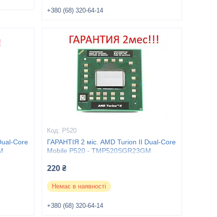
+380 (68) 320-64-14
P520
Dual-Core
ГАРАНТІЯ 2 міс. AMD Turion II Dual-Core
M
Mobile P520 - TMP520SGR23GM
220 ₴
Немає в наявності
+380 (68) 320-64-14