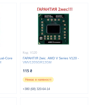
V120
ual-Core
ГАРАНТІЯ 2міс. AMD V Series V120 -
M
VMV120SGR12GM
115 ₴
Немає в наявності
+380 (68) 320-64-14