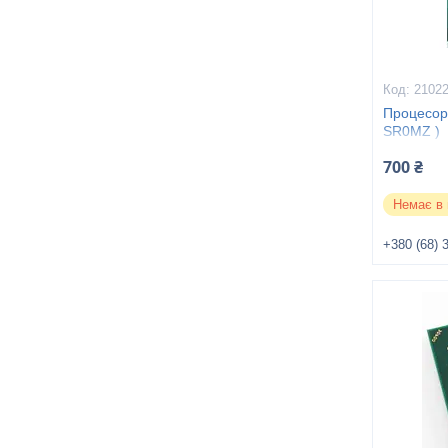
2102
Процесор 
SR0MZ )
700 ₴
Немає в 
+380 (68) 