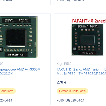
320-64-14
+380 (68) 320-64-14
300
P560
процессор AMD A4-3300M
ГАРАНТІЯ 2 міс. AMD Turion II 
DX23GX
Mobile P560 - TMP560SGR23G
270 ₴
наявності
Немає в наявності
320-64-14
+380 (68) 320-64-14