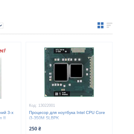
13022001
ний 3-х
Процесор для ноутбука Intel CPU Core
 II
i3-350M SLBPK
250 ₴