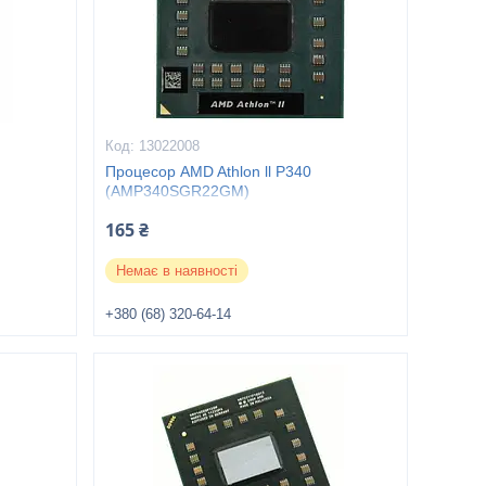
13022008
Процесор AMD Athlon ll P340
(AMP340SGR22GM)
165 ₴
Немає в наявності
+380 (68) 320-64-14