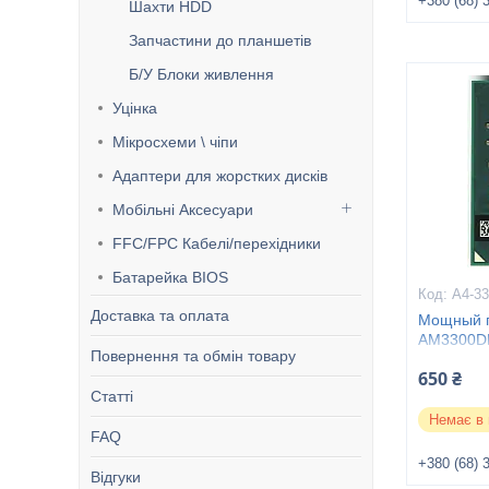
+380 (68) 
Шахти HDD
Запчастини до планшетів
Б/У Блоки живлення
Уцінка
Мікросхеми \ чіпи
Адаптери для жорстких дисків
Мобільні Аксесуари
FFC/FPC Кабелі/перехідники
Батарейка BIOS
A4-3
Доставка та оплата
Мощный 
AM3300D
Повернення та обмін товару
650 ₴
Статті
Немає в 
FAQ
+380 (68) 
Відгуки