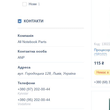
Нове
1
КОНТАКТИ
All Notebook Parts
1302
Процесор
(SR102)
ANP
115 ₴
Немає в 
вул. Городоцька 128, Львів, Україна
+380 (68) 
+380 (97) 202-00-44
Kyivstar
+380 (95) 202-00-44
Vodafone