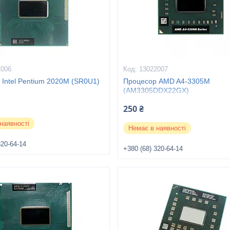
2006
13022007
Intel Pentium 2020M (SR0U1)
Процесор AMD A4-3305M
(AM3305DDX22GX)
250 ₴
наявності
Немає в наявності
320-64-14
+380 (68) 320-64-14