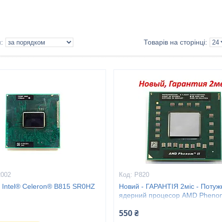
2002
P820
 Intel® Celeron® B815 SR0HZ
Новий - ГАРАНТІЯ 2міс - Потуж
ядерний процесор AMD Phenom
Triple-Core Mobile P820 -
550 ₴
HMP820SGR32GM