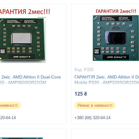
P320
2міс. AMD Athlon II Dual-Core
ГАРАНТІЯ 2міс. AMD Athlon II D
360 - AMP360SGR22GM
Mobile P320 - AMP320SGR22G
125 ₴
наявності
Немає в наявності
320-64-14
+380 (68) 320-64-14