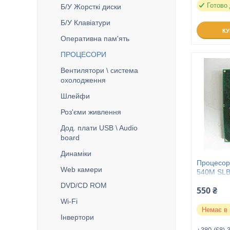
Готово
Б/У Жорсткі диски
Б/У Клавіатури
К
Оперативна пам'ять
ПРОЦЕСОРИ
Вентилятори \ система
охолодження
Шлейфи
Роз'єми живлення
Дод. плати USB \ Audio
board
Динаміки
Процесор 
Web камери
540M SL
DVD/CD ROM
550 ₴
Wі-Fі
Немає в 
Інвертори