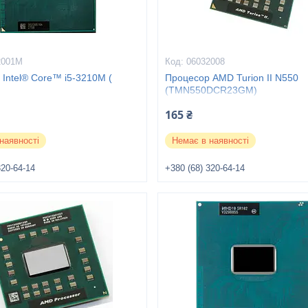
2001M
06032008
Intel® Core™ i5-3210M (
Процесор AMD Turion II N550
(TMN550DCR23GM)
165 ₴
наявності
Немає в наявності
320-64-14
+380 (68) 320-64-14