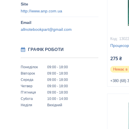
http://www.anp.com.ua
allnotebookpart@gmail.com
1302
Процесор 
ГРАФІК РОБОТИ
275 ₴
Понеділок
09:00
18:00
Немає в 
Вівторок
09:00
18:00
Середа
09:00
18:00
+380 (68) 
Четвер
09:00
18:00
Пʼятниця
09:00
18:00
Субота
10:00
14:00
Неділя
Вихідний