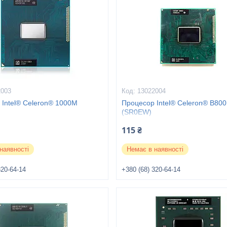
2003
13022004
 Intel® Celeron® 1000M
Процесор Intel® Celeron® B800
(SR0EW)
115 ₴
наявності
Немає в наявності
320-64-14
+380 (68) 320-64-14