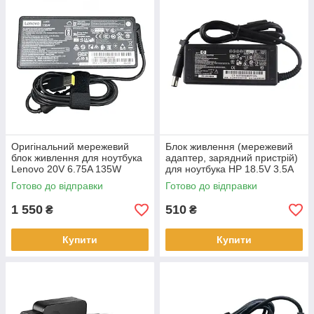
Оригінальний мережевий
Блок живлення (мережевий
блок живлення для ноутбука
адаптер, зарядний пристрій)
Lenovo 20V 6.75A 135W
для ноутбука HP 18.5V 3.5A
square USB прямокутний без
65W 7.4*5.0
Готово до відправки
Готово до відправки
кабеля 220V
1 550
510
₴
₴
Купити
Купити