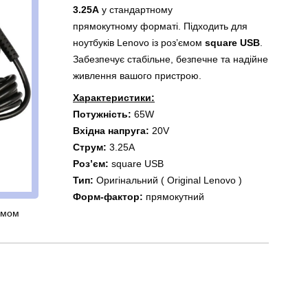
3.25A
у стандартному
прямокутному
форматі. Підходить для
ноутбуків Lenovo із роз’ємом
square USB
.
Забезпечує стабільне, безпечне та надійне
живлення вашого пристрою.
Характеристики:
Потужність:
65W
Вхідна напруга:
20V
Струм:
3.25A
Роз’єм:
square USB
Тип:
Оригінальний ( Original Lenovo )
Форм-фактор:
прямокутний
’ємом