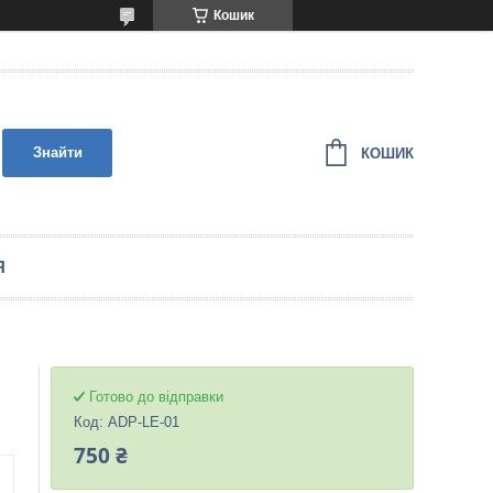
Кошик
Знайти
КОШИК
Я
Готово до відправки
Код:
ADP-LE-01
750 ₴