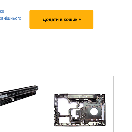
же
овнішнього
Додати в кошик +