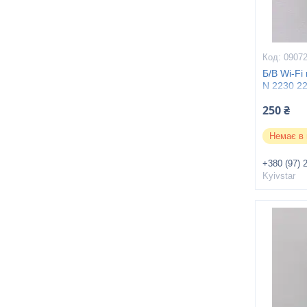
0907
Б/В Wi-Fi 
N 2230 2
250 ₴
Немає в 
+380 (97) 
Kyivstar