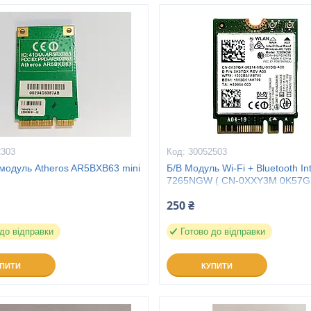
2303
30052503
 модуль Atheros AR5BXB63 mini
Б/В Модуль Wi-Fi + Bluetooth Int
7265NGW ( CN-0XXY3M 0K57GX
ноутбука Dell Latitude E5450
250 ₴
 до відправки
Готово до відправки
УПИТИ
КУПИТИ