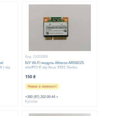
21022009
el
Б/У Wi-Fi модуль Atheros AR5B225
 ) від
miniPCI-E від Asus X551 Series
150 ₴
Немає в наявності
+380 (97) 202-00-44
Kyivstar