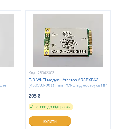
28042303
Б/В Wi-Fi модуль Atheros AR5BXB63
cer
(459339-001) mini PCI-E від ноутбука HP
DV6700
205 ₴
Готово до відправки
КУПИТИ