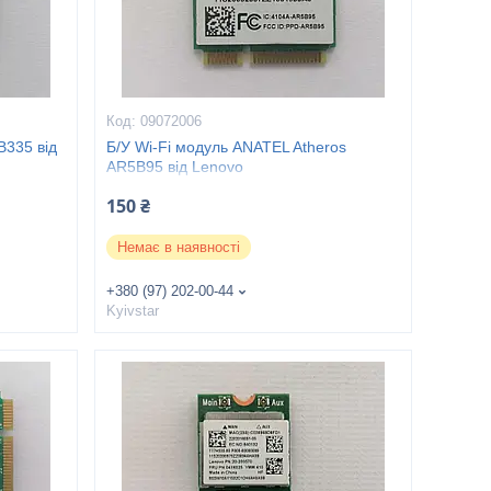
09072006
B335 від
Б/У Wi-Fi модуль ANATEL Atheros
AR5B95 від Lenovo
150 ₴
Немає в наявності
+380 (97) 202-00-44
Kyivstar