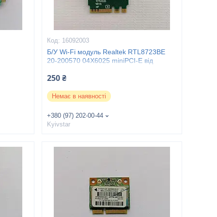
16092003
Б/У Wi-Fi модуль Realtek RTL8723BE
20-200570 04X6025 miniPCI-E від
Lenovo G50-30
250 ₴
Немає в наявності
+380 (97) 202-00-44
Kyivstar