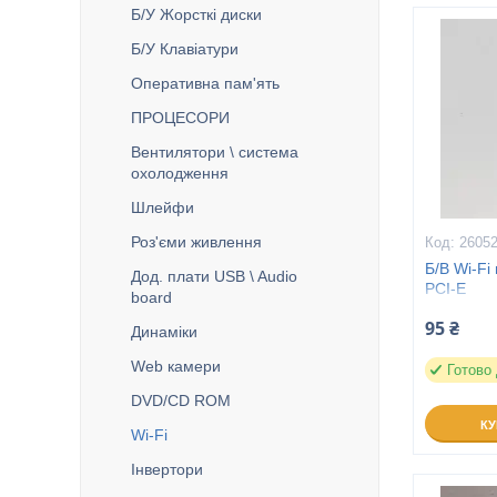
Б/У Жорсткі диски
Б/У Клавіатури
Оперативна пам'ять
ПРОЦЕСОРИ
Вентилятори \ система
охолодження
Шлейфи
Роз'єми живлення
2605
Б/В Wi-Fi
Дод. плати USB \ Audio
PCI-E
board
95 ₴
Динаміки
Web камери
Готово
DVD/CD ROM
К
Wі-Fі
Інвертори