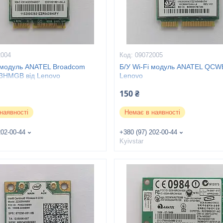
2004
09072005
i модуль ANATEL Broadcom
Б/У Wi-Fi модуль ANATEL QCW
HMGB від Lenovo
Lenovo
150 ₴
наявності
Немає в наявності
202-00-44
+380 (97) 202-00-44
Kyivstar