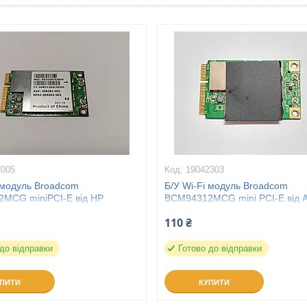
2005
19042303
 модуль Broadcom
Б/У Wi-Fi модуль Broadcom
MCG miniPCI-E від HP
BCM94312MCG mini PCI-E від A
735s
eMachines
110 ₴
 до відправки
Готово до відправки
УПИТИ
КУПИТИ