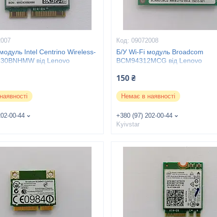
2007
09072008
модуль Intel Centrino Wireless-
Б/У Wi-Fi модуль Broadcom
230BNHMW від Lenovo
BCM94312MCG від Lenovo
150 ₴
наявності
Немає в наявності
202-00-44
+380 (97) 202-00-44
Kyivstar