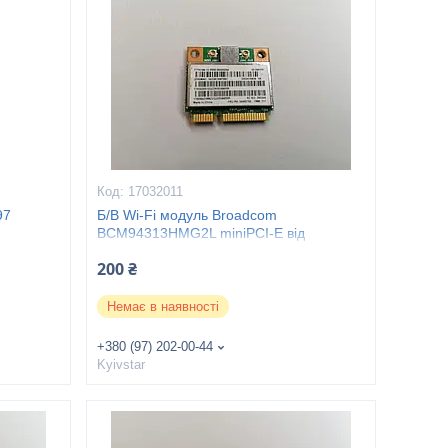
17032011
97
Б/В Wi-Fi модуль Broadcom
BCM94313HMG2L miniPCI-E від
LENOVO G500
200 ₴
Немає в наявності
+380 (97) 202-00-44
Kyivstar