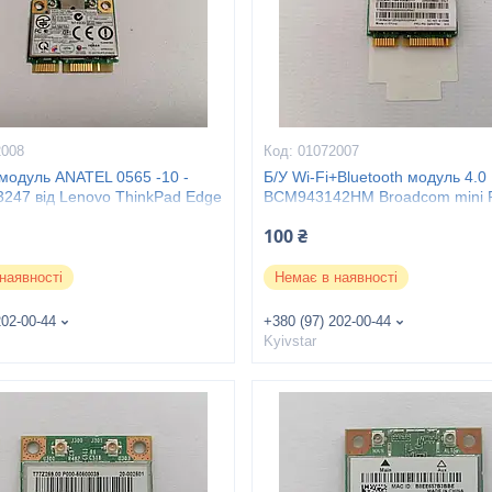
2008
01072007
 модуль ANATEL 0565 -10 -
Б/У Wi-Fi+Bluetooth модуль 4.0
3247 від Lenovo ThinkPad Edge
BCM943142HM Broadcom mini P
LENOVO
100 ₴
наявності
Немає в наявності
202-00-44
+380 (97) 202-00-44
Kyivstar