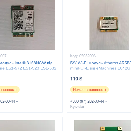
2007
05032006
 модуль Intel® 3168NGW від
Б/У Wi-Fi модуль Atheros AR5B
ire ES1-572 ES1-523 ES1-532
miniPCI-E від eMachines E642G
ES1-533G
110 ₴
наявності
Немає в наявності
202-00-44
+380 (97) 202-00-44
Kyivstar