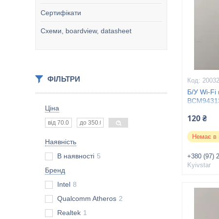
Сертифікати
Схеми, boardview, datasheet
ФІЛЬТРИ
2003
Б/У Wi-Fi
BCM94313
Ціна
Eee PC1
120 ₴
Немає в 
Наявність
В наявності
5
+380 (97) 
Kyivstar
Бренд
Intel
8
Qualcomm Atheros
2
Realtek
1