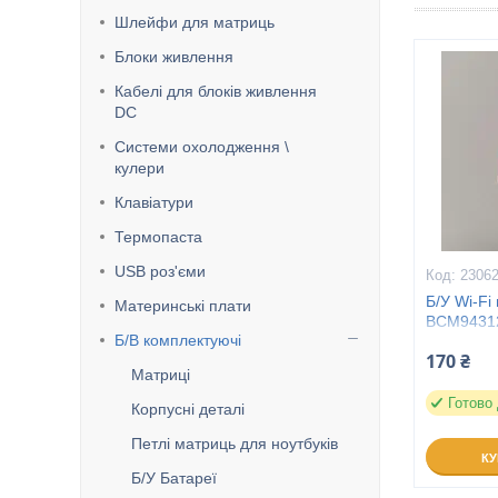
Шлейфи для матриць
Блоки живлення
Кабелі для блоків живлення
DC
Системи охолодження \
кулери
Клавіатури
Термопаста
USB роз'єми
2306
Б/У Wi-Fi
Материнські плати
BCM94312
Б/В комплектуючі
Compaq 6
170 ₴
Матриці
Готово
Корпусні деталі
Петлі матриць для ноутбуків
К
Б/У Батареї