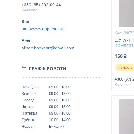
+380 (95) 202-00-44
Vodafone
http://www.anp.com.ua
0907
Б/У Wi-F
BCM94313
allnotebookpart@gmail.com
150 ₴
Немає в 
ГРАФІК РОБОТИ
+380 (97) 
Kyivstar
Понеділок
09:00
18:00
Вівторок
09:00
18:00
Середа
09:00
18:00
Четвер
09:00
18:00
Пʼятниця
09:00
18:00
Субота
10:00
14:00
Неділя
Вихідний