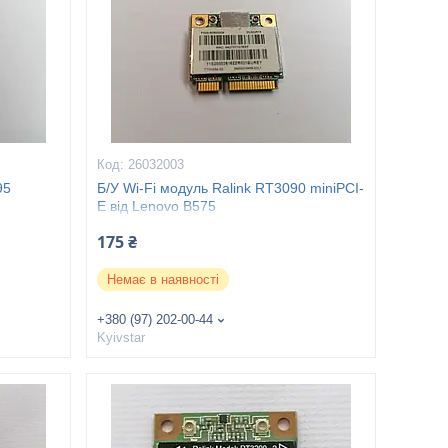
26032003
95
Б/У Wi-Fi модуль Ralink RT3090 miniPCI-
E від Lenovo B575
175 ₴
Немає в наявності
+380 (97) 202-00-44
Kyivstar