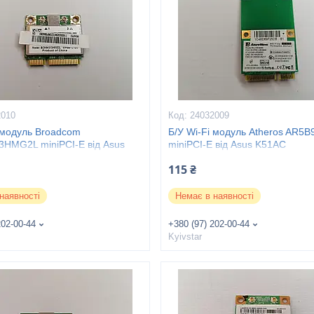
2010
24032009
 модуль Broadcom
Б/У Wi-Fi модуль Atheros AR5B
HMG2L miniPCI-E від Asus
miniPCI-E від Asus K51AC
101HA
115 ₴
наявності
Немає в наявності
202-00-44
+380 (97) 202-00-44
Kyivstar