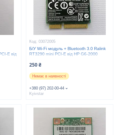
03072005
Б/У Wi-Fi модуль + Bluetooth 3.0 Ralink
CI-E від
RT3290 mini PCI-E від HP G6-2000
Series
250 ₴
Немає в наявності
+380 (97) 202-00-44
Kyivstar