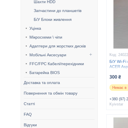
Шахти HDD
Запчастини до планшетів
Б/У Блоки живлення
Уцінка
Мікросхеми \ чіпи
Адаптери для жорстких дисків
Мобільні Аксесуари
2402
Б/У Wi-Fi
FFC/FPC Кабелі/перехідники
ACER Asp
ES1-533 
Батарейка BIOS
300 ₴
Доставка та оплата
Немає в 
Повернення та обмін товару
+380 (97) 
Статті
Kyivstar
FAQ
Відгуки