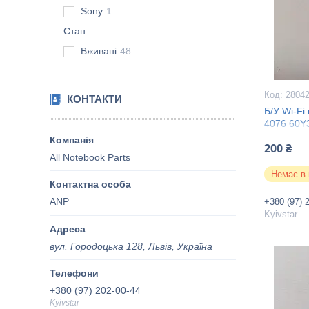
Sony
1
Стан
Вживані
48
2804
КОНТАКТИ
Б/У Wi-Fi
4076 60Y
13
200 ₴
All Notebook Parts
Немає в 
ANP
+380 (97) 
Kyivstar
вул. Городоцька 128, Львів, Україна
+380 (97) 202-00-44
Kyivstar