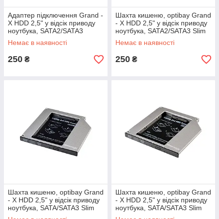
Адаптер підключення Grand -
Шахта кишеню, optibay Grand
X HDD 2,5" у відсік приводу
- X HDD 2,5" у відсік приводу
ноутбука, SATA2/SATA3
ноутбука, SATA2/SATA3 Slim
(HDC-25С)
9,5 mm (HDC-24С)
Немає в наявності
Немає в наявності
250
250
₴
₴
Шахта кишеню, optibay Grand
Шахта кишеню, optibay Grand
- X HDD 2,5" у відсік приводу
- X HDD 2,5" у відсік приводу
ноутбука, SATA/SATA3 Slim
ноутбука, SATA/SATA3 Slim
9,5 mm (HDC-24)
9,5 mm (HDC-24N)