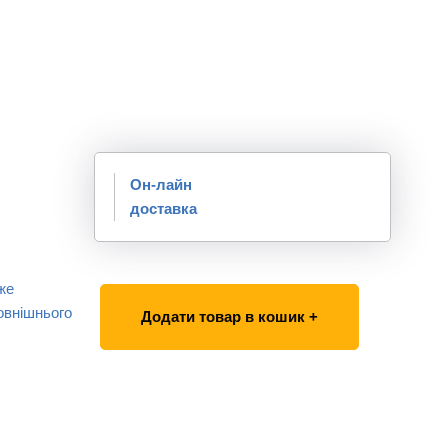
Он-лайн
доставка
же
овнішнього
Додати товар в кошик +