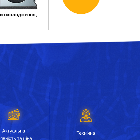
и охолодження,
Актуальна
Технічна
явність та ціна