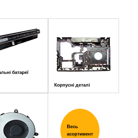
льні батареї
Корпусні деталі
Весь
асортимент