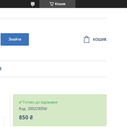
Кошик
Знайти
КОШИК
Я
Готово до відправки
Код:
20022305W
850 ₴