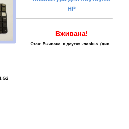
HP
Вживана!
Стан: Вживана, відсутня клавіша (див.
G1 G2