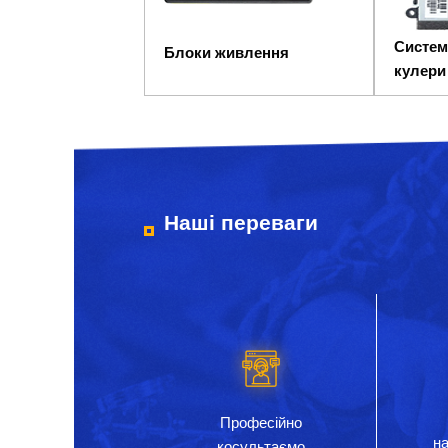
Систем
Блоки живлення
кулери
Наші переваги
Професійно
на
косультаємо