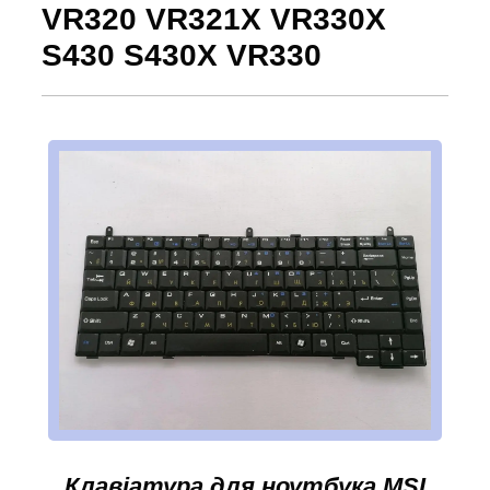
VR320 VR321X VR330X
S430 S430X VR330
Клавіатура для ноутбука MSI