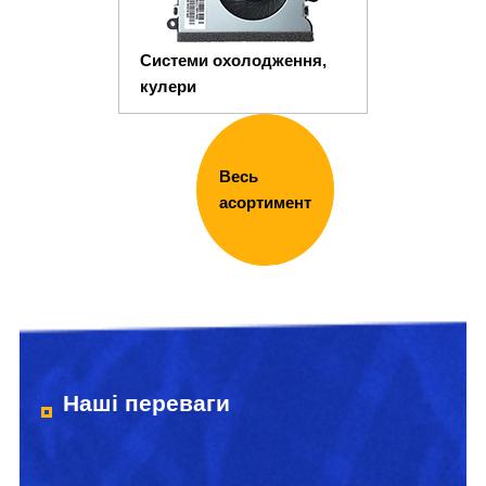
Системи охолодження,
кулери
Весь
асортимент
Наші переваги