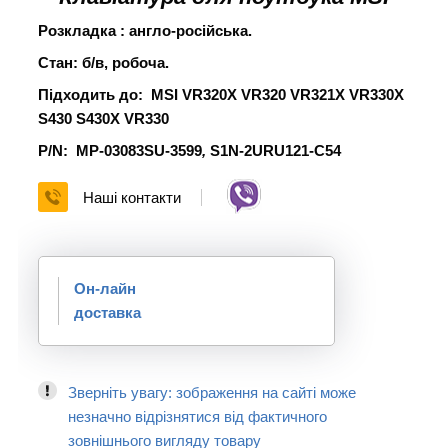
Розкладка : англо-російська.
Стан: б/в, робоча.
Підходить до:
MSI VR320X VR320 VR321X VR330X
S430 S430X VR330
P/N:
MP-03083SU-3599
,
S1N-2URU121-C54
Наші контакти
Он-лайн
доставка
Зверніть увагу: зображення на сайті може
незначно відрізнятися від фактичного
зовнішнього вигляду товару