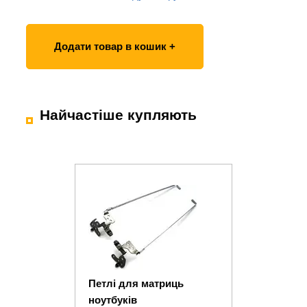
Додати товар в кошик +
Найчастіше купляють
Петлі для матриць
ноутбуків