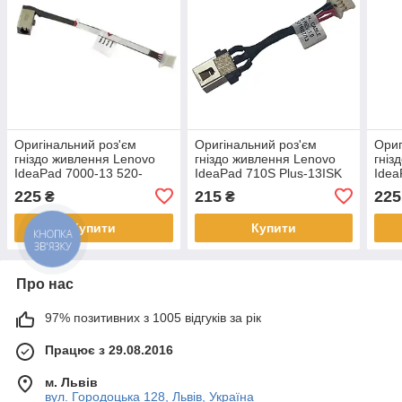
Оригінальний роз'єм
Оригінальний роз'єм
Ориг
гніздо живлення Lenovo
гніздо живлення Lenovo
гніз
IdeaPad 7000-13 520-
IdeaPad 710S Plus-13ISK
Idea
14IKB 520S-14IKB -
710S Plus-13IKB -
14IK
225
215
225
₴
₴
5C10P57048
DC301015P00 ( B - 4см )
5C1
Купити
Купити
Про нас
97% позитивних з 1005 відгуків за рік
Працює з 29.08.2016
м. Львів
вул. Городоцька 128, Львів, Україна