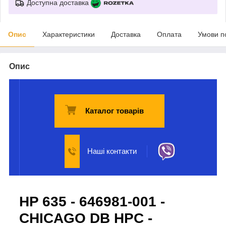
Доступна доставка
Опис
Характеристики
Доставка
Оплата
Умови п
Опис
Каталог товарів
Наші контакти
HP 635 - 646981-001 -
CHICAGO DB HPC -