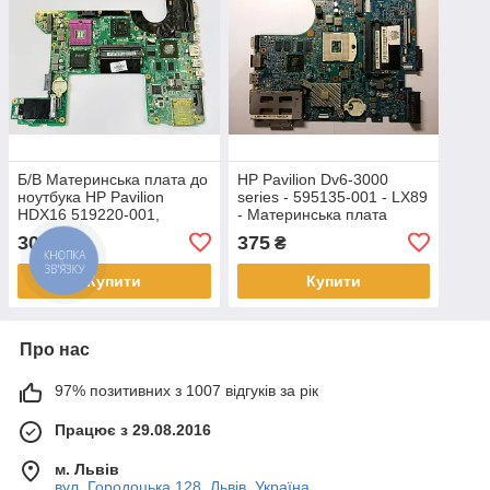
Б/В Материнська плата до
HP Pavilion Dv6-3000
ноутбука HP Pavilion
series - 595135-001 - LX89
HDX16 519220-001,
- Материнська плата
DAUT6GMB8A0 REV:А
300
375
₴
₴
(НЕСПРАВНА)
Купити
Купити
Про нас
97% позитивних з 1007 відгуків за рік
Працює з 29.08.2016
м. Львів
вул. Городоцька 128, Львів, Україна