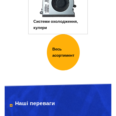
Системи охолодження,
кулери
Весь
асортимент
Наші переваги