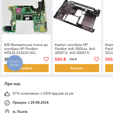
Б/В Материнська плата до
Корпус ноутбука HP
Корп
ноутбука HP Pavilion
Pavilion dv6-3005sa, dv6-
Pavi
HDX16 519220-001,
3005TX, dv6-3006TX -
3011
DAUT6GMB8A0 REV:А
603689-001 - (нижня
6036
300
595
595
₴
₴
705 ₴
(НЕСПРАВНА)
частина, піддон, корито)
част
Купити
Купити
Про нас
97% позитивних з 1009 відгуків за рік
Працює з 29.08.2016
м. Львів