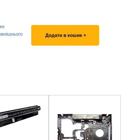
же
овнішнього
Додати в кошик +