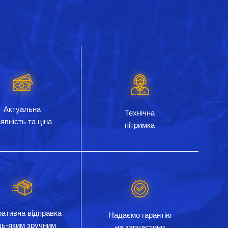
Актуальна
Технічна
явність та ціна
пітримка
ативна відправка
Надаємо гарантію
дь-яким зручним
на запчастини