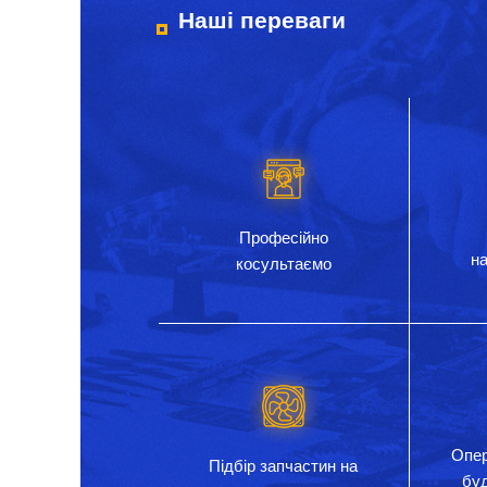
Наші переваги
Професійно
на
косультаємо
Опер
Підбір запчастин на
бу