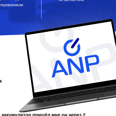
перевізником
к
л аккумулятор
пришёл мне он через 2