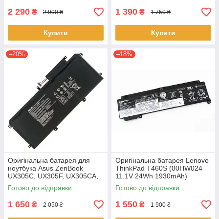
2 290
1 390
₴
₴
2 900 ₴
1 750 ₴
Купити
Купити
–20%
–18%
Оригінальна батарея для
Оригінальна батарея Lenovo
ноутбука Asus ZenBook
ThinkPad T460S (00HW024
UX305C, UX305F, UX305CA,
11.1V 24Wh 1930mAh)
UX305FA - C31N1411 (+11.4 V
Акумулятор, АКБ для
Готово до відправки
Готово до відправки
45Wh) АКБ
ноутбука
1 650
1 550
₴
₴
2 050 ₴
1 900 ₴