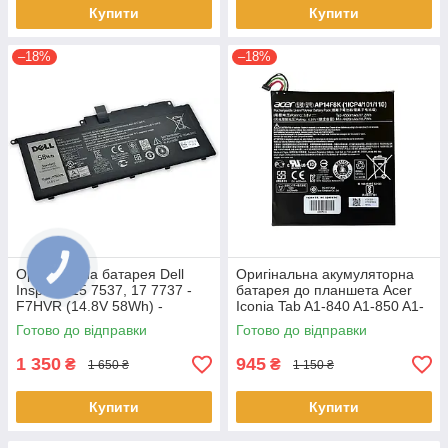
Купити
Купити
–18%
–18%
Оригінальна батарея Dell
Оригінальна акумуляторна
Inspiron 15 7537, 17 7737 -
батарея до планшета Acer
F7HVR (14.8V 58Wh) -
Iconia Tab A1-840 A1-850 A1-
Акумулятор, АКБ
860 One 8 B1-810 B1-820 B1-
Готово до відправки
Готово до відправки
830 - AP14F8K
1 350
945
₴
₴
1 650 ₴
1 150 ₴
Купити
Купити