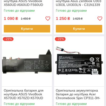
ноутбука ASUS VivoBook
ноутбука Asus ZenBook U303
X560UD A560UD F560UD
U303L UX303LN - C31N1339
K560UD R562UD - A31N1730
(+11.31 V 50Wh) АКБ
Готово до відправки
Готово до відправки
1 090
1 250
₴
₴
1 450 ₴
1 625 ₴
Купити
Купити
–21%
–21%
Оригінальна батарея для
Оригінальна акумуляторна
ноутбука ASUS VivoBook
батарея до ноутбука Acer
X570UD X570ZD K570UD
Chromebook Spin CP311-3H-
K570ZD R570UD R570ZD
K2RJ CP311-2H-C679 CP513-
Готово до відправки
Готово до відправки
F570UD - B31N1723
1HL CP513-1H - AP16L8J