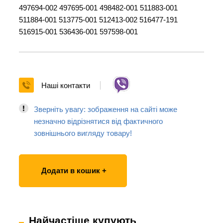
497694-002 497695-001 498482-001 511883-001
511884-001 513775-001 512413-002 516477-191
516915-001 536436-001 597598-001
Наші контакти
Зверніть увагу: зображення на сайті може
незначно відрізнятися від фактичного
зовнішнього вигляду товару!
Додати в кошик +
Найчастіше купують