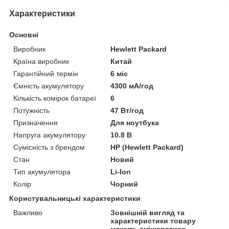
Характеристики
Основні
Виробник
Hewlett Packard
Країна виробник
Китай
Гарантійний термін
6 міс
Ємність акумулятору
4300 мА/год
Кількість комірок батареї
6
Потужність
47 Вт/год
Призначення
Для ноутбука
Напруга акумулятору
10.8 В
Сумісність з брендом
HP (Hewlett Packard)
Стан
Новий
Тип акумулятора
Li-Ion
Колір
Чорний
Користувальницькі характеристики
Важливо
Зовнішній вигляд та
характеристики товару
можуть змінюватися