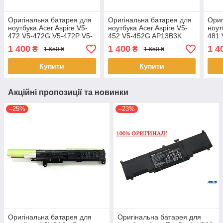
Оригінальна батарея для
Оригінальна батарея для
Ориг
ноутбука Acer Aspire V5-
ноутбука Acer Aspire V5-
ноут
472 V5-472G V5-472P V5-
452 V5-452G AP13B3K
481 
472PG AP13B3K AP13B8K
AP13B8K
482 
1 400
1 400
1 4
₴
₴
1 650 ₴
1 650 ₴
AP1
Купити
Купити
Акційні пропозиції та новинки
–25%
–23%
Оригінальна батарея для
Оригінальна батарея для