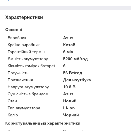
Характеристики
Основні
Виробник
Asus
Країна виробник
Китай
Гарантійний термін
6 міс
Ємність акумулятору
5200 мА/год
Кількість комірок батареї
6
Потужність
56 Вт/год
Призначення
Для ноутбука
Напруга акумулятору
10.8 В
Сумісність з брендом
Asus
Стан
Новий
Тип акумулятора
Li-Ion
Колір
Чорний
Користувальницькі характеристики