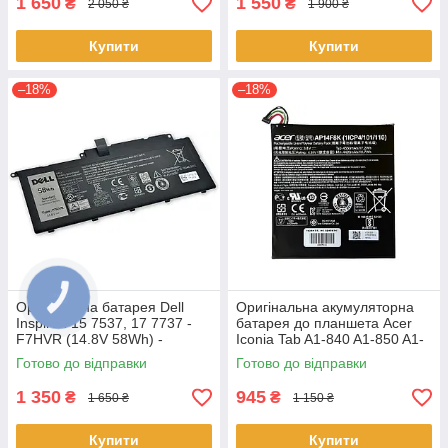
1 650
1 550
₴
₴
2 050 ₴
1 900 ₴
Купити
Купити
–18%
–18%
Оригінальна батарея Dell
Оригінальна акумуляторна
Inspiron 15 7537, 17 7737 -
батарея до планшета Acer
F7HVR (14.8V 58Wh) -
Iconia Tab A1-840 A1-850 A1-
Акумулятор, АКБ
860 One 8 B1-810 B1-820 B1-
Готово до відправки
Готово до відправки
830 - AP14F8K
1 350
945
₴
₴
1 650 ₴
1 150 ₴
Купити
Купити