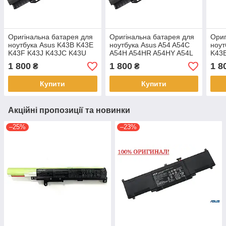
Оригінальна батарея для
Оригінальна батарея для
Ориг
ноутбука Asus K43B K43E
ноутбука Asus A54 A54C
ноут
K43F K43J K43JC K43U
A54H A54HR A54HY A54L
K43
A32-K53
A54LY A32-K53
K43
1 800
1 800
1 8
₴
₴
K43T
Купити
Купити
Акційні пропозиції та новинки
–25%
–23%