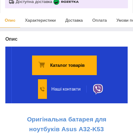
Доступна доставка
Опис
Характеристики
Доставка
Оплата
Умови п
Опис
Каталог товарів
Наші контакти
Оригінальна батарея для
ноутбуків
Asus
A32-K53