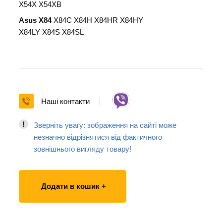
X54X X54XB
Asus X84
X84C X84H X84HR X84HY
X84LY X84S X84SL
Наші контакти
Зверніть увагу: зображення на сайті може
незначно відрізнятися від фактичного
зовнішнього вигляду товару!
Додати в кошик +