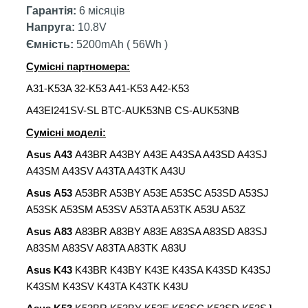
Гарантія:
6 місяців
Напруга:
10.8V
Ємність:
5200mAh ( 56Wh )
Сумісні партномера:
A31-K53A 32-K53 A41-K53 A42-K53
A43EI241SV-SL BTC-AUK53NB CS-AUK53NB
Сумісні моделі:
Asus A43
A43BR A43BY A43E A43SA A43SD A43SJ
A43SM A43SV A43TA A43TK A43U
Asus A53
A53BR A53BY A53E A53SC A53SD A53SJ
A53SK A53SM A53SV A53TA A53TK A53U A53Z
Asus A83
A83BR A83BY A83E A83SA A83SD A83SJ
A83SM A83SV A83TA A83TK A83U
Asus K43
K43BR K43BY K43E K43SA K43SD K43SJ
K43SM K43SV K43TA K43TK K43U