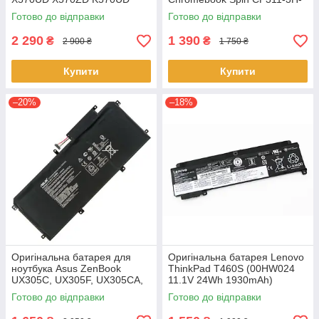
K570ZD R570UD R570ZD
K2RJ CP311-2H-C679 CP513-
Готово до відправки
Готово до відправки
F570UD - B31N1723
1HL CP513-1H - AP16L8J
2 290
1 390
₴
₴
2 900 ₴
1 750 ₴
Купити
Купити
–20%
–18%
Оригінальна батарея для
Оригінальна батарея Lenovo
ноутбука Asus ZenBook
ThinkPad T460S (00HW024
UX305C, UX305F, UX305CA,
11.1V 24Wh 1930mAh)
UX305FA - C31N1411 (+11.4 V
Акумулятор, АКБ для
Готово до відправки
Готово до відправки
45Wh) АКБ
ноутбука