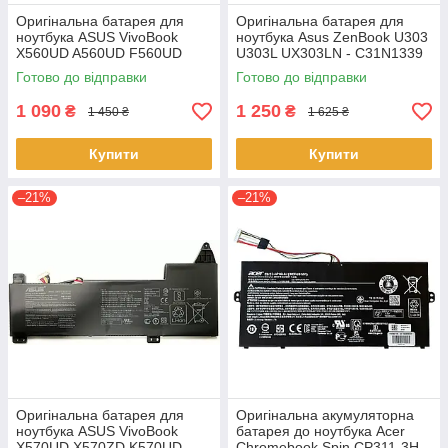
Оригінальна батарея для
Оригінальна батарея для
ноутбука ASUS VivoBook
ноутбука Asus ZenBook U303
X560UD A560UD F560UD
U303L UX303LN - C31N1339
K560UD R562UD - A31N1730
(+11.31 V 50Wh) АКБ
Готово до відправки
Готово до відправки
1 090
1 250
₴
₴
1 450 ₴
1 625 ₴
Купити
Купити
–21%
–21%
Оригінальна батарея для
Оригінальна акумуляторна
ноутбука ASUS VivoBook
батарея до ноутбука Acer
X570UD X570ZD K570UD
Chromebook Spin CP311-3H-