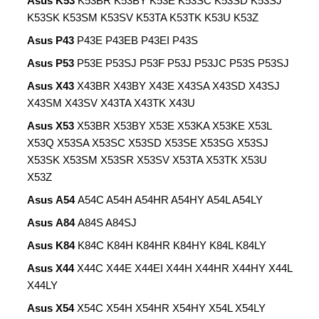
Asus K53
K53BR K53BY K53E K53SC K53SD K53SJ
K53SK K53SM K53SV K53TA K53TK K53U K53Z
Asus P43
P43E P43EB P43EI P43S
Asus
P53
P53E P53SJ P53F P53J P53JC P53S P53SJ
Asus X43
X43BR X43BY X43E X43SA X43SD X43SJ
X43SM X43SV X43TA X43TK X43U
Asus X53
X53BR X53BY X53E X53KA X53KE X53L
X53Q X53SA X53SC X53SD X53SE X53SG X53SJ
X53SK X53SM X53SR X53SV X53TA X53TK X53U
X53Z
Asus A54
A54C A54H A54HR A54HY A54L A54LY
Asus A84
A84S A84SJ
Asus K84
K84C K84H K84HR K84HY K84L K84LY
Asus X44
X44C X44E X44EI X44H X44HR X44HY X44L
X44LY
Asus X54
X54C X54H X54HR X54HY X54L X54LY