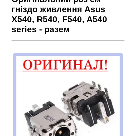
гніздо живлення Asus
X540, R540, F540, A540
series - разем