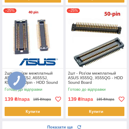
–25%
–25%
2шт - Роз'єм межплатный
2шт - Роз'єм межплатный
ASUS X555SJ, A555SJ,
ASUS X555Q, X555QG - HDD
K555SJ - 40pin - HDD Sound
Sound Board
Board
Готово до відправки
Готово до відправки
139
139
₴/пара
₴/пара
185 ₴/пара
185 ₴/пара
Купити
Купити
Показати ще