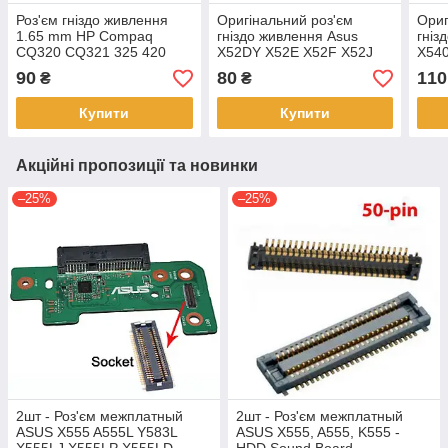
Роз'єм гніздо живлення
Оригінальний роз'єм
Ориг
1.65 mm HP Compaq
гніздо живлення Asus
гніз
CQ320 CQ321 325 420
X52DY X52E X52F X52J
X54
510 520 540 530 550 -
A52D - разем
seri
90
80
110
₴
₴
разем
Купити
Купити
Акційні пропозиції та новинки
–25%
–25%
2шт - Роз'єм межплатный
2шт - Роз'єм межплатный
ASUS X555 A555L Y583L
ASUS X555, A555, K555 -