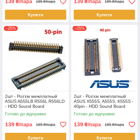
139
139
₴/пара
₴/пара
185 ₴/пара
185 ₴/пара
Купити
Купити
–25%
–25%
2шт - Роз'єм межплатный
2шт - Роз'єм межплатный
ASUS A555LB R556L R556LD
ASUS X555S, A555S, K555S -
- HDD Sound Board
40pin - HDD Sound Board
Готово до відправки
Готово до відправки
139
139
₴/пара
₴/пара
185 ₴/пара
185 ₴/пара
Купити
Купити