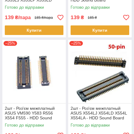
X555LJ X555LP X555LD
HDD Sound Board
F555L - HDD Sound Board
Готово до відправки
Готово до відправки
139
139
₴/пара
₴
185 ₴/пара
185 ₴
Купити
Купити
–25%
–25%
2шт - Роз'єм межплатный
2шт - Роз'єм межплатный
ASUS VM590 Y583 R556
ASUS X554LJ X554LD X554L
X554 F555 - HDD Sound
X554LA - HDD Sound Board
Board
Готово до відправки
Готово до відправки