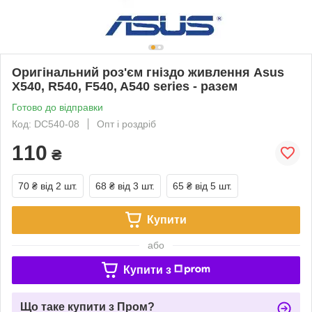
Оригінальний роз'єм гніздо живлення Asus
X540, R540, F540, A540 series - разем
Готово до відправки
Код: DC540-08
Опт і роздріб
110
₴
70 ₴
від 2 шт.
68 ₴
від 3 шт.
65 ₴
від 5 шт.
Купити
або
Купити з
Що таке купити з Пром?