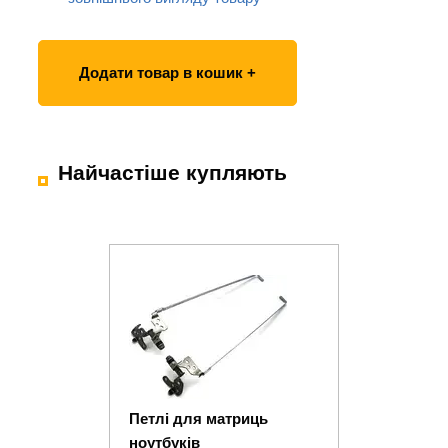
Додати товар в кошик +
Найчастіше купляють
Петлі для матриць
ноутбуків