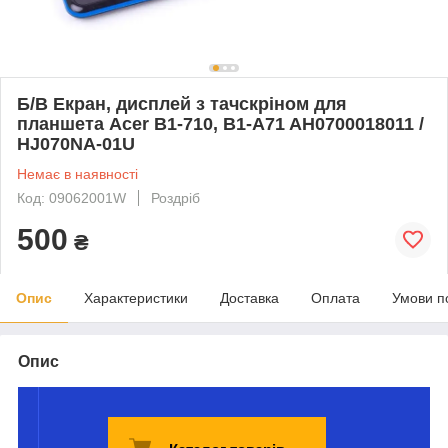
Б/В Екран, дисплей з тачскріном для
планшета Acer B1-710, B1-A71 AH0700018011 /
HJ070NA-01U
Немає в наявності
Код: 09062001W
Роздріб
500
₴
Опис
Характеристики
Доставка
Оплата
Умови п
Опис