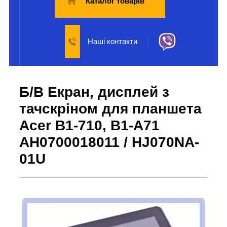
Каталог товарів
Наші контакти
Б/В Екран, дисплей з
тачскріном для планшета
Acer B1-710, B1-A71
AH0700018011 / HJ070NA-
01U