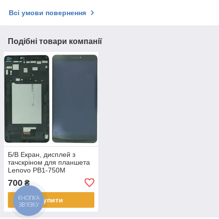
Всі умови повернення
Подібні товари компанії
Б/В Екран, дисплей з
тачскріном для планшета
Lenovo PB1-750M
5D68C03728
700
₴
Купити