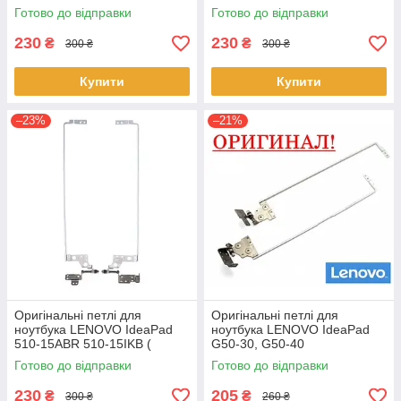
AM10T000100 +
AM10T000100 +
Готово до відправки
Готово до відправки
AM10T000200 ) - пара
AM10T000200 ) - пара
230
230
₴
₴
300 ₴
300 ₴
Купити
Купити
–23%
–21%
Оригінальні петлі для
Оригінальні петлі для
ноутбука LENOVO IdeaPad
ноутбука LENOVO IdeaPad
510-15ABR 510-15IKB (
G50-30, G50-40
AM10T000100 +
(AM0TH000110 +
Готово до відправки
Готово до відправки
AM10T000200 ) - пара
AM0TH000210) - пара
230
205
₴
₴
300 ₴
260 ₴