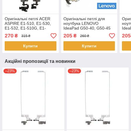
Оригінальні петлі ACER
Оригінальні петлі для
Ориг
ASPIRE E1-510, E1-530,
ноутбука LENOVO
ноу
E1-532, E1-510G, E1-
IdeaPad G50-40, G50-45
Idea
530G, E1-532G -
(AM0TH000110 +
75 
270
205
205
₴
₴
315 ₴
260 ₴
AM0VR000200 /
AM0TH000210) - пара
AM0T
AM0VR000300
Купити
Купити
Акційні пропозиції та новинки
–23%
–23%