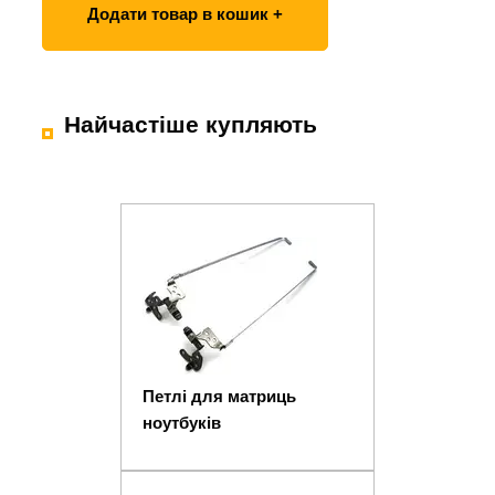
Додати товар в кошик +
Найчастіше купляють
Петлі для матриць
ноутбуків