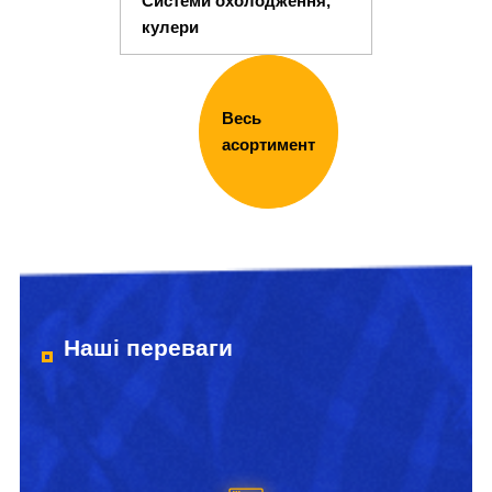
Системи охолодження,
кулери
Весь
асортимент
Наші переваги