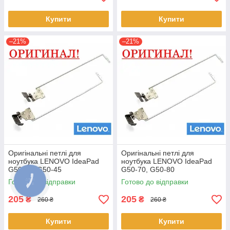
Купити
Купити
–21%
–21%
Оригінальні петлі для
Оригінальні петлі для
ноутбука LENOVO IdeaPad
ноутбука LENOVO IdeaPad
G50-40, G50-45
G50-70, G50-80
(AM0TH000110 +
(AM0TH000110 +
Готово до відправки
Готово до відправки
AM0TH000210) - пара
AM0TH000210) - пара
205
205
₴
₴
260 ₴
260 ₴
Купити
Купити