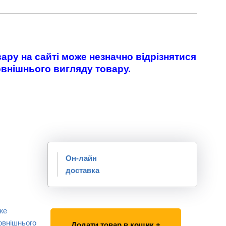
ару на сайті може незначно відрізнятися
овнішнього вигляду товару.
Он-лайн
доставка
же
овнішнього
Додати товар в кошик +