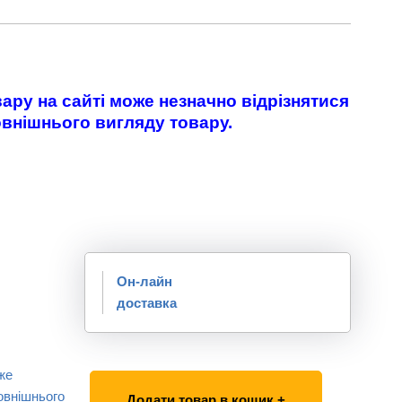
ару на сайті може незначно відрізнятися
овнішнього вигляду товару.
Он-лайн
доставка
же
овнішнього
Додати товар в кошик +