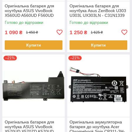
Оригінальна батарея для
Оригінальна батарея для
ноутбука ASUS VivoBook
ноутбука Asus ZenBook U303
X560UD A560UD F560UD
U303L UX303LN - C31N1339
K560UD R562UD - A31N1730
(+11.31 V 50Wh) АКБ
Готово до відправки
Готово до відправки
1 090
1 250
₴
₴
1 450 ₴
1 625 ₴
Купити
Купити
–21%
–21%
Оригінальна батарея для
Оригінальна акумуляторна
ноутбука ASUS VivoBook
батарея до ноутбука Acer
X570UD X570ZD K570UD
Chromebook Spin CP311-3H-