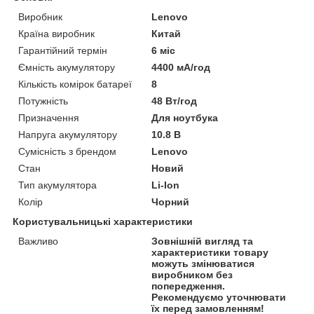
Виробник
Lenovo
Країна виробник
Китай
Гарантійний термін
6 міс
Ємність акумулятору
4400 мА/год
Кількість комірок батареї
8
Потужність
48 Вт/год
Призначення
Для ноутбука
Напруга акумулятору
10.8 В
Сумісність з брендом
Lenovo
Стан
Новий
Тип акумулятора
Li-Ion
Колір
Чорний
Користувальницькі характеристики
Важливо
Зовнішній вигляд та
характеристики товару
можуть змінюватися
виробником без
попередження.
Рекомендуємо уточнювати
їх перед замовленням!