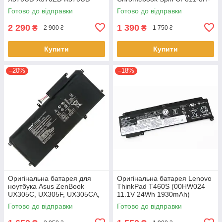
K570ZD R570UD R570ZD
K2RJ CP311-2H-C679 CP513-
Готово до відправки
Готово до відправки
F570UD - B31N1723
1HL CP513-1H - AP16L8J
2 290
1 390
₴
₴
2 900 ₴
1 750 ₴
Купити
Купити
–20%
–18%
Оригінальна батарея для
Оригінальна батарея Lenovo
ноутбука Asus ZenBook
ThinkPad T460S (00HW024
UX305C, UX305F, UX305CA,
11.1V 24Wh 1930mAh)
UX305FA - C31N1411 (+11.4 V
Акумулятор, АКБ для
Готово до відправки
Готово до відправки
45Wh) АКБ
ноутбука