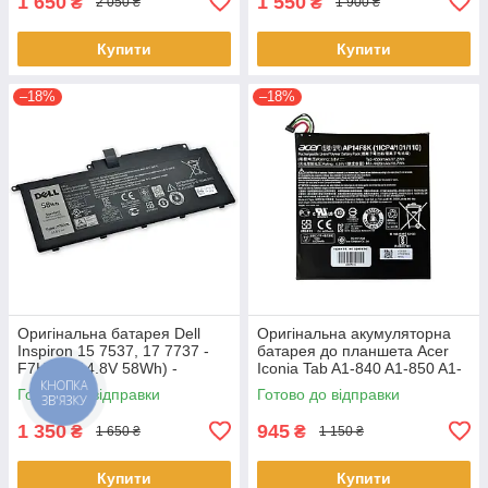
1 650
1 550
₴
₴
2 050 ₴
1 900 ₴
Купити
Купити
–18%
–18%
Оригінальна батарея Dell
Оригінальна акумуляторна
Inspiron 15 7537, 17 7737 -
батарея до планшета Acer
F7HVR (14.8V 58Wh) -
Iconia Tab A1-840 A1-850 A1-
Акумулятор, АКБ
860 One 8 B1-810 B1-820 B1-
Готово до відправки
Готово до відправки
КНОПКА
ЗВ'ЯЗКУ
830 - AP14F8K
1 350
945
₴
₴
1 650 ₴
1 150 ₴
Купити
Купити