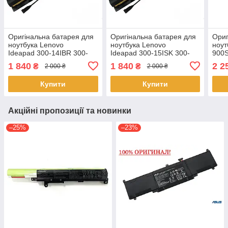
Оригінальна батарея для
Оригінальна батарея для
Ориг
ноутбука Lenovo
ноутбука Lenovo
ноут
Ideapad 300-14IBR 300-
Ideapad 300-15ISK 300-
900S
15IBR L15S6A01
15IKB L15S6A01
1 840
1 840
2 2
₴
₴
2 000 ₴
2 000 ₴
L15L6A01
L15L6A01
Купити
Купити
Акційні пропозиції та новинки
–25%
–23%