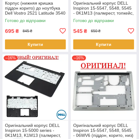
Корпус (нижняя кришка
Оригінальний корпус DELL
піддон корито) до ноутбука
Inspiron 15-5547, 5548, 5545
Dell Vostro 2521 Latitude 3540
- 0K1M13 (палмрест, топкейс,
(0YXMG9, AP0ZG000200)
верх)
Готово до відправки
Готово до відправки
695
545
₴
₴
845 ₴
650 ₴
Купити
Купити
–16%
–16%
Оригінальний корпус DELL
Оригінальний корпус DELL
Inspiron 15-5000 series -
Inspiron 15-5547, 5548, 5545
0K1M13, K1M13 (палмрест,
- 06WV6 (піддон, корито, низ)