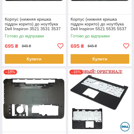
Корпус (нижняя кришка
Корпус (нижняя кришка
піддон корито) до ноутбука
піддон корито) до ноутбука
Dell Inspiron 3521 3531 3537
Dell Inspiron 5521 5535 5537
(0YXMG9, AP0ZG000200)
(0YXMG9, AP0ZG000200)
Готово до відправки
Готово до відправки
695
695
₴
₴
845 ₴
845 ₴
Купити
Купити
–18%
–16%