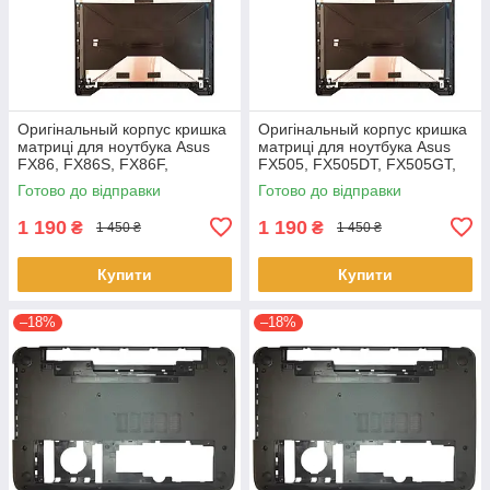
Оригінальный корпус кришка
Оригінальный корпус кришка
матриці для ноутбука Asus
матриці для ноутбука Asus
FX86, FX86S, FX86F,
FX505, FX505DT, FX505GT,
FX86SF Series
FX505GE, FX505GD,
Готово до відправки
Готово до відправки
FX505DD
1 190
1 190
₴
₴
1 450 ₴
1 450 ₴
Купити
Купити
–18%
–18%