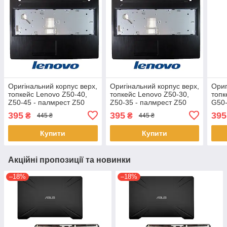
Оригінальний корпус верх,
Оригінальний корпус верх,
Ориг
топкейс Lenovo Z50-40,
топкейс Lenovo Z50-30,
топк
Z50-45 - палмрест Z50
Z50-35 - палмрест Z50
G50-
series
series
seri
395
395
395
₴
₴
445 ₴
445 ₴
Купити
Купити
Акційні пропозиції та новинки
–18%
–18%