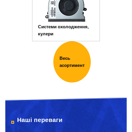
Системи охолодження,
кулери
Весь
асортимент
Наші переваги