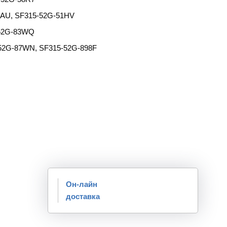
4AU, SF315-52G-51HV
-52G-83WQ
52G-87WN, SF315-52G-898F
Он-лайн
доставка