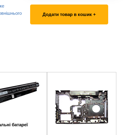
же
овнішнього
Додати товар в кошик +
льні батареї