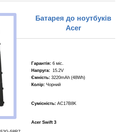
Батарея до ноутбуків
Acer
Гарантія:
6 міс.
Напруга:
15.2V
Ємність:
3220mAh (48Wh)
Колір:
Чорний
Сумісність:
AC17B8K
Acer Swift 3
-52G-58R7