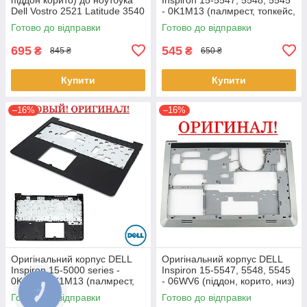
Dell Vostro 2521 Latitude 3540
- 0K1M13 (палмрест, топкейс,
(0YXMG9, AP0ZG000200)
верх)
Готово до відправки
Готово до відправки
695
545
₴
₴
845 ₴
650 ₴
Купити
Купити
–16%
–16%
Оригінальний корпус DELL
Оригінальний корпус DELL
Inspiron 15-5000 series -
Inspiron 15-5547, 5548, 5545
0K1M13, K1M13 (палмрест,
- 06WV6 (піддон, корито, низ)
топкейс, верх)
Готово до відправки
Готово до відправки