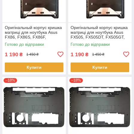
Оригінальный корпус кришка
Оригінальный корпус кришка
матриці для ноутбука Asus
матриці для ноутбука Asus
FX86, FX86S, FX86F,
FX505, FX505DT, FX505GT,
FX86SF Series
FX505GE, FX505GD,
Готово до відправки
Готово до відправки
FX505DD
1 190
1 190
₴
₴
1 450 ₴
1 450 ₴
Купити
Купити
–18%
–18%