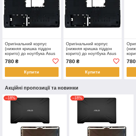
Оригінальний корпус
Оригінальний корпус
Ориг
(нижняя кришка піддон
(нижняя кришка піддон
(ниж
корито) до ноутбука Asus
корито) до ноутбука Asus
кори
X53E X53Z X53U X53TK X53TA
K53B K53BE K53BR K53BY
X53
780
780
780
₴
₴
(13GN5710P040)
K53D (13GN5710P040)
(13
Купити
Купити
Акційні пропозиції та новинки
–18%
–18%