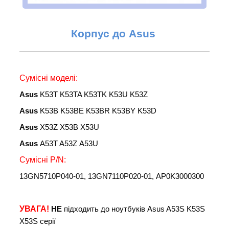
Корпус до
Asus
Сумісні моделі:
Asus
K53T K53TA K53TK K53U K53Z
Asus
K53B K53BE K53BR K53BY K53D
Asus
X53Z X53B X53U
Asus
A53T A53Z A53U
Сумісні
P/N:
13GN5710P040-01, 13GN7110P020-01, AP0K3000300
УВАГА!
НЕ
підходить до ноутбуків Asus A53S K53S
X53S серії