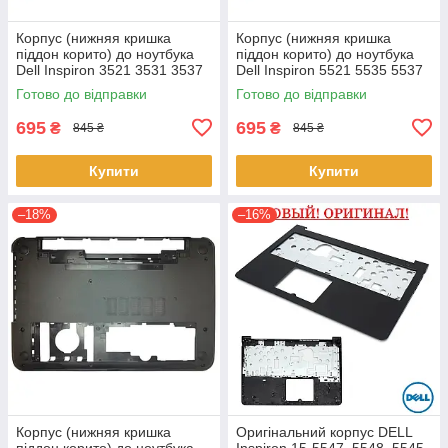
Корпус (нижняя кришка
Корпус (нижняя кришка
піддон корито) до ноутбука
піддон корито) до ноутбука
Dell Inspiron 3521 3531 3537
Dell Inspiron 5521 5535 5537
(0YXMG9, AP0ZG000200)
(0YXMG9, AP0ZG000200)
Готово до відправки
Готово до відправки
695
695
₴
₴
845 ₴
845 ₴
Купити
Купити
–18%
–16%
Корпус (нижняя кришка
Оригінальний корпус DELL
піддон корито) до ноутбука
Inspiron 15-5547, 5548, 5545