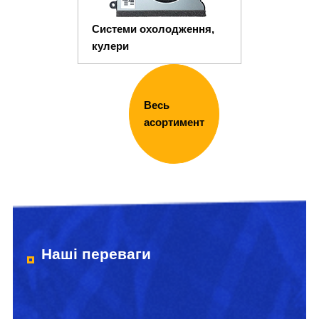
Системи охолодження,
кулери
Весь
асортимент
Наші переваги