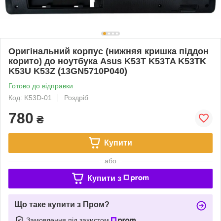
Оригінальний корпус (нижняя кришка піддон
корито) до ноутбука Asus K53T K53TA K53TK
K53U K53Z (13GN5710P040)
Готово до відправки
Код: K53D-01
Роздріб
780
₴
Купити
або
Купити з
Що таке купити з Пром?
Замовлення під захистом