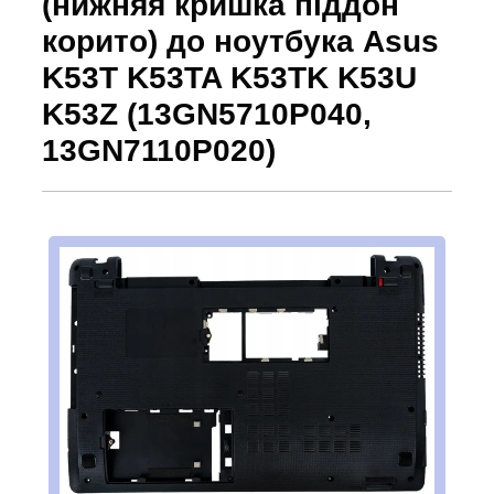
(нижняя кришка піддон
корито) до ноутбука Asus
K53T K53TA K53TK K53U
K53Z (13GN5710P040,
13GN7110P020)