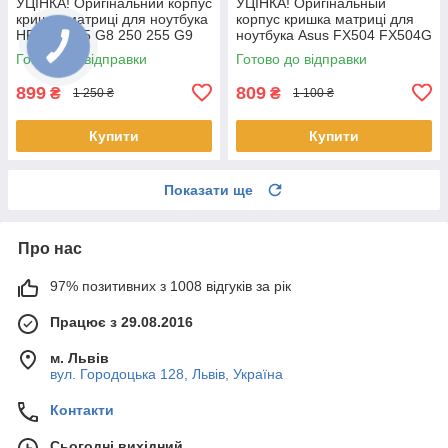
УЦІНКА! Оригінальний корпус
УЦІНКА! Оригінальный
кришка матриці для ноутбука
корпус кришка матриці для
HP 250 255 G8 250 255 G9
ноутбука Asus FX504 FX504G
15-DW 15S-DU 15S-DY 15S-
FX504GD FX504GE
Готово до відправки
Готово до відправки
DR
FX504GM FX80 FX80G
899
809
₴
₴
1 250 ₴
1 100 ₴
Купити
Купити
Показати ще
Про нас
97% позитивних з 1008 відгуків за рік
Працює з 29.08.2016
м. Львів
вул. Городоцька 128, Львів, Україна
Контакти
Сьогодні вихідний