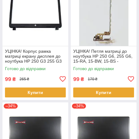
УЦІНКА! Корпус рамка
УЦІНКА! Петля матриці до
матриці екрану дисплея до
ноутбука HP 250 G6, 255 G6,
ноутбука HP 250 G3 255 G3
15-RA, 15-BW, 15-BS -
15-G 15-H 15-R 15-T 15-Z
AM204000600 - права!
Готово до відправки
Готово до відправки
99
99
₴
₴
265 ₴
170 ₴
Купити
Купити
–34%
–34%