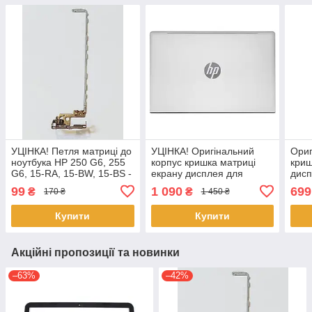
УЦІНКА! Петля матриці до
УЦІНКА! Оригінальний
Ориг
ноутбука HP 250 G6, 255
корпус кришка матриці
криш
G6, 15-RA, 15-BW, 15-BS -
екрану дисплея для
дисп
AM204000600 - права!
ноутбука HP Probook 640
250 
99
1 090
699
₴
₴
170 ₴
1 450 ₴
440 445 G8 640 440 445
001
G9
Купити
Купити
Акційні пропозиції та новинки
–63%
–42%