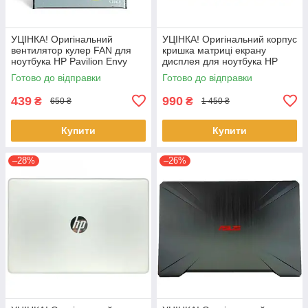
УЦІНКА! Оригінальний
УЦІНКА! Оригінальний корпус
вентилятор кулер FAN для
кришка матриці екрану
ноутбука HP Pavilion Envy
дисплея для ноутбука HP
X360 15-BK 15T-BK M6-W
Probook 650 G8 G9 450 455
Готово до відправки
Готово до відправки
G8 G9
439
990
₴
₴
650 ₴
1 450 ₴
Купити
Купити
–28%
–26%