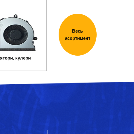
Весь
асортимент
ятори, кулери