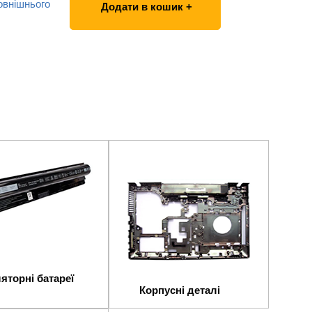
овнішнього
Додати в кошик +
яторні батареї
Корпусні деталі