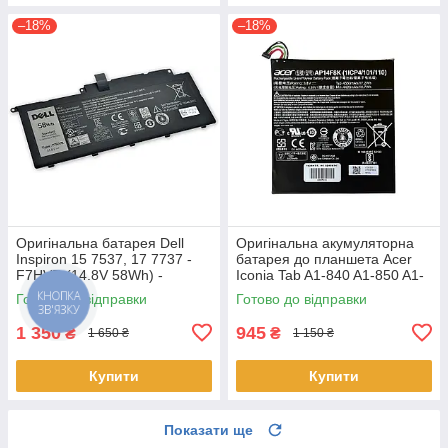
–18%
–18%
Оригінальна батарея Dell
Оригінальна акумуляторна
Inspiron 15 7537, 17 7737 -
батарея до планшета Acer
F7HVR (14.8V 58Wh) -
Iconia Tab A1-840 A1-850 A1-
Акумулятор, АКБ
860 One 8 B1-810 B1-820 B1-
Готово до відправки
Готово до відправки
КНОПКА
830 - AP14F8K
ЗВ'ЯЗКУ
1 350
945
₴
₴
1 650 ₴
1 150 ₴
Купити
Купити
Показати ще