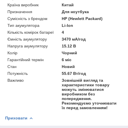
Країна виробник
Китай
Призначення
Для ноутбука
Сумісність з брендом
HP (Hewlett Packard)
Тип акумулятора
Li-Ion
Кількість комірок батареї
4
Ємність акумулятору
3470 мА/год
Напруга акумулятору
15.12 В
Колір
Чорний
Гарантійний термін
6 міс
Стан
Новий
Потужність
55.67 Вт/год
Важливо
Зовнішній вигляд та
характеристики товару
можуть змінюватися
виробником без
попередження.
Рекомендуємо уточнювати
їх перед замовленням!
Приховати