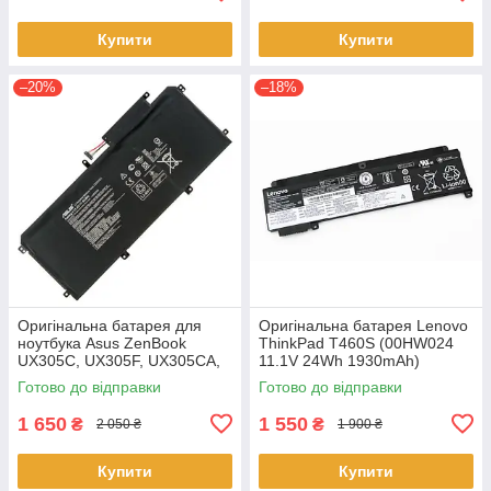
Купити
Купити
–20%
–18%
Оригінальна батарея для
Оригінальна батарея Lenovo
ноутбука Asus ZenBook
ThinkPad T460S (00HW024
UX305C, UX305F, UX305CA,
11.1V 24Wh 1930mAh)
UX305FA - C31N1411 (+11.4 V
Акумулятор, АКБ для
Готово до відправки
Готово до відправки
45Wh) АКБ
ноутбука
1 650
1 550
₴
₴
2 050 ₴
1 900 ₴
Купити
Купити