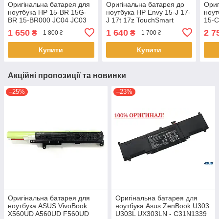
Оригінальна батарея для
Оригінальна батарея до
Ориг
ноутбука HP 15-BR 15G-
ноутбука HP Envy 15-J 17-
ноут
BR 15-BR000 JC04 JC03
J 17t 17z TouchSmart
15-C
Series - PI06
11.5
1 650
1 640
2 7
₴
₴
1 800 ₴
1 700 ₴
Аку
Купити
Купити
Акційні пропозиції та новинки
–25%
–23%
Оригінальна батарея для
Оригінальна батарея для
ноутбука ASUS VivoBook
ноутбука Asus ZenBook U303
X560UD A560UD F560UD
U303L UX303LN - C31N1339