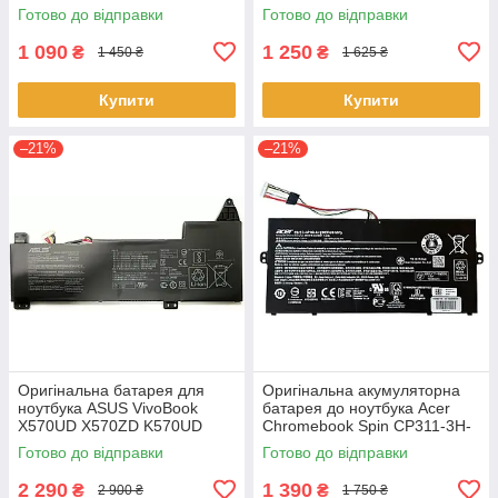
K560UD R562UD - A31N1730
(+11.31 V 50Wh) АКБ
Готово до відправки
Готово до відправки
1 090
1 250
₴
₴
1 450 ₴
1 625 ₴
Купити
Купити
–21%
–21%
Оригінальна батарея для
Оригінальна акумуляторна
ноутбука ASUS VivoBook
батарея до ноутбука Acer
X570UD X570ZD K570UD
Chromebook Spin CP311-3H-
K570ZD R570UD R570ZD
K2RJ CP311-2H-C679 CP513-
Готово до відправки
Готово до відправки
F570UD - B31N1723
1HL CP513-1H - AP16L8J
2 290
1 390
₴
₴
2 900 ₴
1 750 ₴