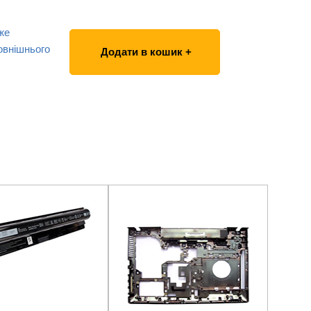
же
овнішнього
Додати в кошик +