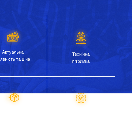
Актуальна
Технічна
явність та ціна
пітримка
ативна відправка
Надаємо гарантію
дь-яким зручним
на запчастини
перевізником