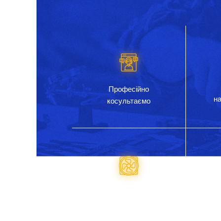
Професійно
на
косультаємо
Опер
Підбір запчастин на
бу
комплектуючих