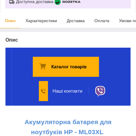
Доступна доставка
Опис
Характеристики
Доставка
Оплата
Умови п
Опис
Каталог товарів
Наші контакти
Акумуляторна батарея для
ноутбуків НР -
ML03XL