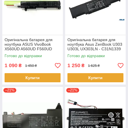
Оригінальна батарея для
Оригінальна батарея для
ноутбука ASUS VivoBook
ноутбука Asus ZenBook U303
X560UD A560UD F560UD
U303L UX303LN - C31N1339
K560UD R562UD - A31N1730
(+11.31 V 50Wh) АКБ
Готово до відправки
Готово до відправки
1 090
1 250
₴
₴
1 450 ₴
1 625 ₴
Купити
Купити
–21%
–21%