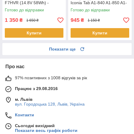
F7HVR (14.8V 58Wh) -
Iconia Tab A1-840 A1-850 A1-
Акумулятор, АКБ
860 One 8 B1-810 B1-820 B1-
Готово до відправки
Готово до відправки
830 - AP14F8K
1 350
945
₴
₴
1 650 ₴
1 150 ₴
Купити
Купити
Показати ще
Про нас
97% позитивних з 1008 відгуків за рік
Працює з 29.08.2016
м. Львів
вул. Городоцька 128, Львів, Україна
Контакти
Сьогодні вихідний
Показати весь графік роботи