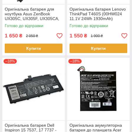
Оригінальна батарея для
Оригінальна батарея Lenovo
ноутбука Asus ZenBook
ThinkPad T460S (00HW024
UX305C, UX305F, UX305CA,
11.1V 24Wh 1930mAh)
UX305FA - C31N1411 (+11.4 V
Акумулятор, АКБ для
Готово до відправки
Готово до відправки
45Wh) АКБ
ноутбука
1 650
1 550
₴
₴
2 050 ₴
1 900 ₴
Купити
Купити
–18%
–18%
Оригінальна батарея Dell
Оригінальна акумуляторна
Inspiron 15 7537, 17 7737 -
батарея до планшета Acer