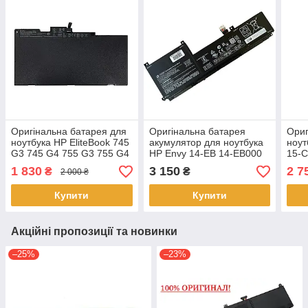
Оригінальна батарея для
Оригінальна батарея
Ориг
ноутбука HP EliteBook 745
акумулятор для ноутбука
ноут
G3 745 G4 755 G3 755 G4
HP Envy 14-EB 14-EB000
15-C
- CS03XL
серии - SC04XL
11.5
1 830
3 150
2 7
₴
₴
2 000 ₴
Аку
Купити
Купити
Акційні пропозиції та новинки
–25%
–23%