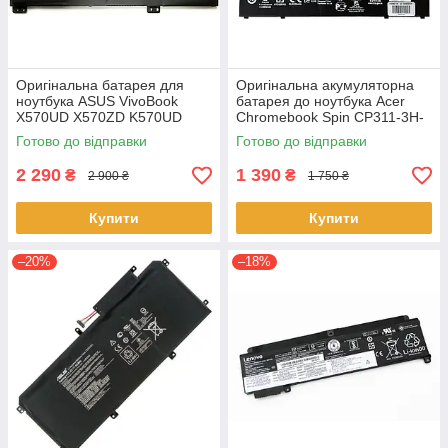
Оригінальна батарея для
Оригінальна акумуляторна
ноутбука ASUS VivoBook
батарея до ноутбука Acer
X570UD X570ZD K570UD
Chromebook Spin CP311-3H-
K570ZD R570UD R570ZD
K2RJ CP311-2H-C679 CP513-
Готово до відправки
Готово до відправки
F570UD - B31N1723
1HL CP513-1H - AP16L8J
2 290
1 390
₴
₴
2 900 ₴
1 750 ₴
Купити
Купити
–20%
–18%