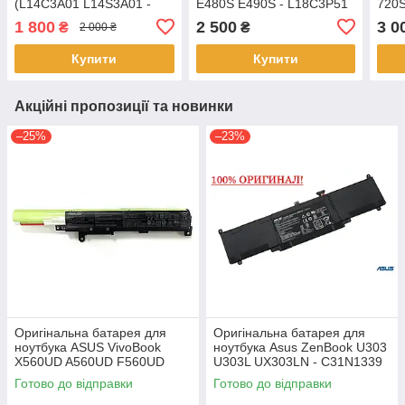
(L14C3A01 L14S3A01 -
E480S E490S - L18C3P51
720S
10.8 V, 2200mAh)
L18M3P51 L18L3P51
V730
1 800
2 500
3 0
₴
₴
2 000 ₴
Акумулятор, АКБ
L18S3P51
L17
Купити
Купити
Акційні пропозиції та новинки
–25%
–23%
Оригінальна батарея для
Оригінальна батарея для
ноутбука ASUS VivoBook
ноутбука Asus ZenBook U303
X560UD A560UD F560UD
U303L UX303LN - C31N1339
K560UD R562UD - A31N1730
(+11.31 V 50Wh) АКБ
Готово до відправки
Готово до відправки