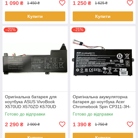
1 090
1 250
₴
₴
1 450 ₴
1 625 ₴
Купити
Купити
–21%
–21%
Оригінальна батарея для
Оригінальна акумуляторна
ноутбука ASUS VivoBook
батарея до ноутбука Acer
X570UD X570ZD K570UD
Chromebook Spin CP311-3H-
K570ZD R570UD R570ZD
K2RJ CP311-2H-C679 CP513-
Готово до відправки
Готово до відправки
F570UD - B31N1723
1HL CP513-1H - AP16L8J
2 290
1 390
₴
₴
2 900 ₴
1 750 ₴
Купити
Купити