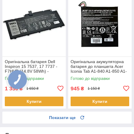
Оригінальна батарея Dell
Оригінальна акумуляторна
Inspiron 15 7537, 17 7737 -
батарея до планшета Acer
F7HVR (14.8V 58Wh) -
Iconia Tab A1-840 A1-850 A1-
Акумулятор, АКБ
860 One 8 B1-810 B1-820 B1-
Готово до відправки
Готово до відправки
830 - AP14F8K
1 350
945
₴
₴
1 650 ₴
1 150 ₴
Купити
Купити
Показати ще