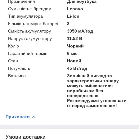
Призначення
Для ноутбука
Сумісність з брендом
Lenovo
Тип акумулятора
Li-Ion
Кількість комірок батареї
3
Ємність акумулятору
3950 мА/год
Напруга акумулятору
11.52 В
Колір
Чорний
Гарантійний термін
6 міс
Стан
Новий
Потужність
45 Вт/год
Важливо
Зовнішній вигляд та
характеристики товару
можуть змінюватися
виробником без
попередження.
Рекомендуємо уточнювати
їх перед замовленням!
Приховати
Умови доставки