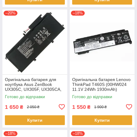
–20%
–18%
Оригінальна батарея для
Оригінальна батарея Lenovo
ноутбука Asus ZenBook
ThinkPad T460S (00HW024
UX305C, UX305F, UX305CA,
11.1V 24Wh 1930mAh)
UX305FA - C31N1411 (+11.4 V
Акумулятор, АКБ для
Готово до відправки
Готово до відправки
45Wh) АКБ
ноутбука
1 650
1 550
₴
₴
2 050 ₴
1 900 ₴
Купити
Купити
–18%
–18%