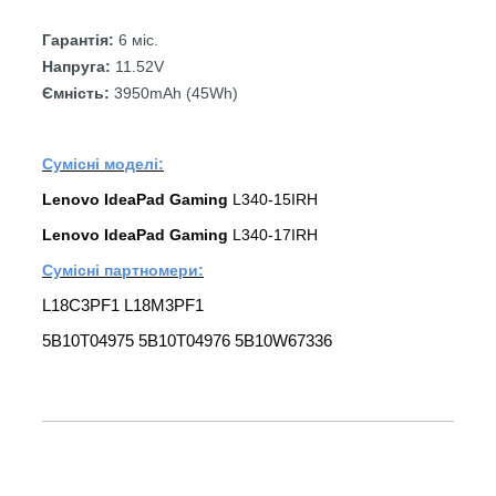
Гарантія:
6 міс.
Напруга:
11.52V
Ємність:
3950mAh (45Wh)
Сумісні моделі:
Lenovo
IdeaPad Gaming
L340-15IRH
Lenovo
IdeaPad Gaming
L340-17IRH
Сумісні партномери:
L18C3PF1 L18M3PF1
5B10T04975 5B10T04976 5B10W67336