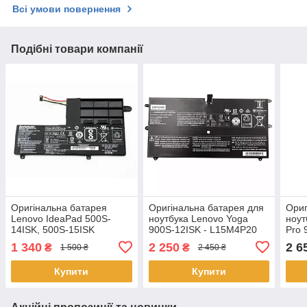
Всі умови повернення
Подібні товари компанії
Оригінальна батарея
Оригінальна батарея для
Ориг
Lenovo IdeaPad 500S-
ноутбука Lenovo Yoga
ноут
14ISK, 500S-15ISK
900S-12ISK - L15M4P20
Pro 
(L14M2P21, L14L2P21,
ISE 
1 340
2 250
2 6
₴
₴
1 500 ₴
2 450 ₴
7.4V 4050mAh 30Wh) ТИП
C
Купити
Купити