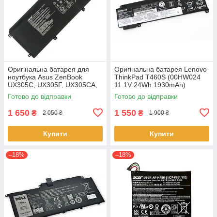
Оригінальна батарея для
Оригінальна батарея Lenovo
ноутбука Asus ZenBook
ThinkPad T460S (00HW024
UX305C, UX305F, UX305CA,
11.1V 24Wh 1930mAh)
UX305FA - C31N1411 (+11.4 V
Акумулятор, АКБ для
Готово до відправки
Готово до відправки
45Wh) АКБ
ноутбука
1 650
1 550
₴
₴
2 050 ₴
1 900 ₴
Купити
Купити
–18%
–18%