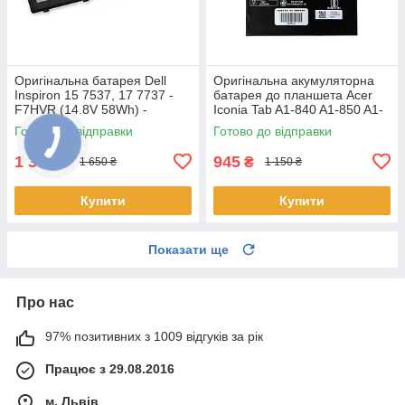
Оригінальна батарея Dell
Оригінальна акумуляторна
Inspiron 15 7537, 17 7737 -
батарея до планшета Acer
F7HVR (14.8V 58Wh) -
Iconia Tab A1-840 A1-850 A1-
Акумулятор, АКБ
860 One 8 B1-810 B1-820 B1-
Готово до відправки
Готово до відправки
830 - AP14F8K
1 350
945
₴
₴
1 650 ₴
1 150 ₴
Купити
Купити
Показати ще
Про нас
97% позитивних з 1009 відгуків за рік
Працює з 29.08.2016
м. Львів