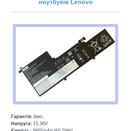
ноутбуків
Lenovo
Гарантія:
6міс.
Напруга:
15.36V
Ємність:
3955mAh (60.7Wh)