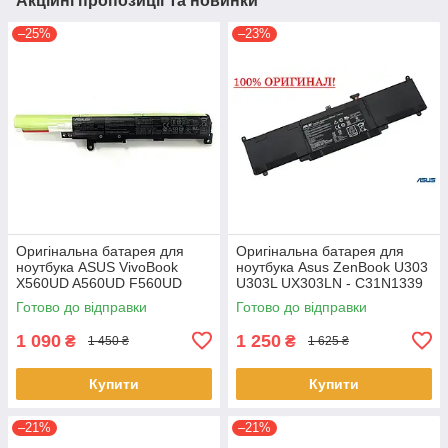
Акційні пропозиції та новинки
–25%
–23%
Оригінальна батарея для
Оригінальна батарея для
ноутбука ASUS VivoBook
ноутбука Asus ZenBook U303
X560UD A560UD F560UD
U303L UX303LN - C31N1339
K560UD R562UD - A31N1730
(+11.31 V 50Wh) АКБ
Готово до відправки
Готово до відправки
1 090
1 250
₴
₴
1 450 ₴
1 625 ₴
Купити
Купити
–21%
–21%