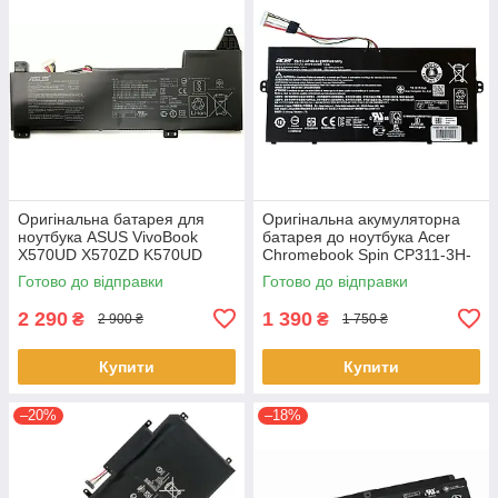
Оригінальна батарея для
Оригінальна акумуляторна
ноутбука ASUS VivoBook
батарея до ноутбука Acer
X570UD X570ZD K570UD
Chromebook Spin CP311-3H-
K570ZD R570UD R570ZD
K2RJ CP311-2H-C679 CP513-
Готово до відправки
Готово до відправки
F570UD - B31N1723
1HL CP513-1H - AP16L8J
2 290
1 390
₴
₴
2 900 ₴
1 750 ₴
Купити
Купити
–20%
–18%