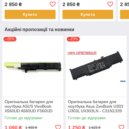
V433 M433 M433IA -
K413EQ K413FA K413FP
F41
2 850
2 850
2 8
₴
₴
B31N1911 C31N1911
K413FQ K413JA K413JP -
R41
B31N1911 C31N1911
B31
Купити
Купити
Акційні пропозиції та новинки
–25%
–23%
Оригінальна батарея для
Оригінальна батарея для
ноутбука ASUS VivoBook
ноутбука Asus ZenBook U303
X560UD A560UD F560UD
U303L UX303LN - C31N1339
K560UD R562UD - A31N1730
(+11.31 V 50Wh) АКБ
Готово до відправки
Готово до відправки
1 090
1 250
₴
₴
1 450 ₴
1 625 ₴