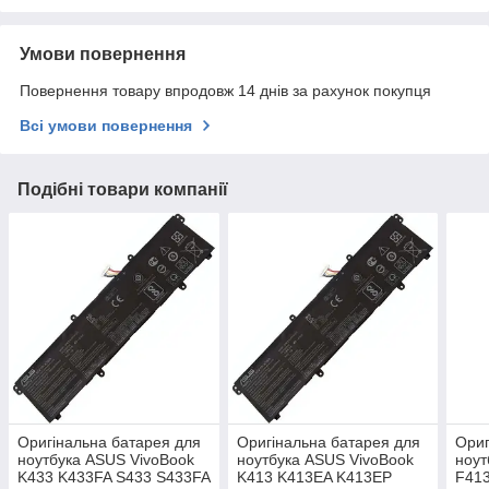
Умови повернення
Повернення товару впродовж 14 днів за рахунок покупця
Всі умови повернення
Подібні товари компанії
Оригінальна батарея для
Оригінальна батарея для
Ориг
ноутбука ASUS VivoBook
ноутбука ASUS VivoBook
ноут
K433 K433FA S433 S433FA
K413 K413EA K413EP
F41