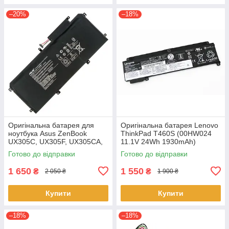
–20%
–18%
Оригінальна батарея для
Оригінальна батарея Lenovo
ноутбука Asus ZenBook
ThinkPad T460S (00HW024
UX305C, UX305F, UX305CA,
11.1V 24Wh 1930mAh)
UX305FA - C31N1411 (+11.4 V
Акумулятор, АКБ для
Готово до відправки
Готово до відправки
45Wh) АКБ
ноутбука
1 650
1 550
₴
₴
2 050 ₴
1 900 ₴
Купити
Купити
–18%
–18%