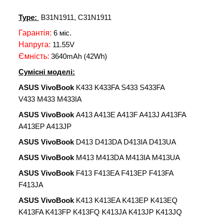
Type:
B31N1911, C31N1911
Гарантія:
6 міс.
Напруга:
11.55V
Ємність:
3640mAh (42Wh)
Сумісні моделі:
ASUS VivoBook
K433 K433FA S433 S433FA
V433 M433 M433IA
ASUS VivoBook
A413 A413E A413F A413J A413FA
A413EP A413JP
ASUS VivoBook
D413 D413DA D413IA D413UA
ASUS VivoBook
M413 M413DA M413IA M413UA
ASUS VivoBook
F413 F413EA F413EP F413FA
F413JA
ASUS VivoBook
K413 K413EA K413EP K413EQ
K413FA K413FP K413FQ K413JA K413JP K413JQ