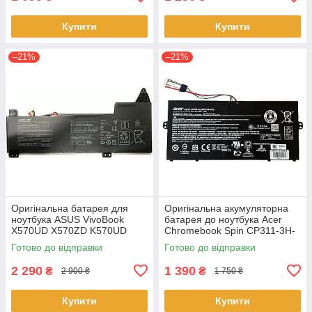
Купити
Купити
–21%
–21%
Оригінальна батарея для
Оригінальна акумуляторна
ноутбука ASUS VivoBook
батарея до ноутбука Acer
X570UD X570ZD K570UD
Chromebook Spin CP311-3H-
K570ZD R570UD R570ZD
K2RJ CP311-2H-C679 CP513-
Готово до відправки
Готово до відправки
F570UD - B31N1723
1HL CP513-1H - AP16L8J
2 290
1 390
₴
₴
2 900 ₴
1 750 ₴
Купити
Купити