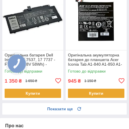
Оригінальна батарея Dell
Оригінальна акумуляторна
Inspiron 15 7537, 17 7737 -
батарея до планшета Acer
F7HVR (14.8V 58Wh) -
Iconia Tab A1-840 A1-850 A1-
Акумулятор, АКБ
860 One 8 B1-810 B1-820 B1-
Готово до відправки
Готово до відправки
830 - AP14F8K
1 350
945
₴
₴
1 650 ₴
1 150 ₴
Купити
Купити
Показати ще
Про нас