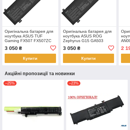
Оригінальна батарея для
Оригінальна батарея для
Ориг
ноутбука ASUS TUF
ноутбука ASUS ROG
ноут
Gaming FX507 FX507ZC
Zephyrus G15 GA503
AN00
FX507ZM FX507ZR FA707
GA503Q GA503QM
(14.
3 050
3 050
2 1
₴
₴
FA707RM - C41N2010
GA503QR - C41N2010
АКБ
Купити
Купити
Акційні пропозиції та новинки
–25%
–23%