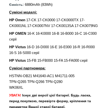
6880mAh (83Wh)
Ємність:
Сумісні моделі:
HP Omen
17-CK 17-CK0000 17-CK0000TX 17-
CK0001NL 17-CK0007NV 17-CK0013SA 17-CK0079NG
HP OMEN
16-K 16-K0000 16-B 16-B000 16-C 16-C000
серії
HP Victus
16-D 16-D000 16-E 16-E000 16-R 16-R000
16-S 16-S000 серії
HP Victus
15-FB 15-FB000 15-FA 15-FA000 серії
Сумісні партномера:
HSTNN-OB21
M41640-AC1
M41711-005
TPN-Q265
TPN-Q266
TPN-Q280
WK06XL
УВАГА!
Існує дві версії цієї батареї. Будь ласка,
перед покупкою, перевірте форму, кріплення та
параметри Вашої старої батареї.