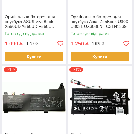
Оригінальна батарея для
Оригінальна батарея для
ноутбука ASUS VivoBook
ноутбука Asus ZenBook U303
X560UD A560UD F560UD
U303L UX303LN - C31N1339
K560UD R562UD - A31N1730
(+11.31 V 50Wh) АКБ
Готово до відправки
Готово до відправки
1 090
1 250
₴
₴
1 450 ₴
1 625 ₴
Купити
Купити
–21%
–21%