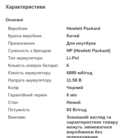
Характеристики
Основні
Виробник
Hewlett Packard
Країна виробник
Китай
Призначення
Для ноутбука
Сумісність з брендом
HP (Hewlett Packard)
Тип акумулятора
Li-Pol
Кількість комірок батареї
6
Ємність акумулятору
6880 мА/год
Напруга акумулятору
11.58 В
Колір
Чорний
Гарантійний термін
6 міс
Стан
Новий
Потужність
83 Вт/год
Важливо
Зовнішній вигляд та
характеристики товару
можуть змінюватися
виробником без
попередження.