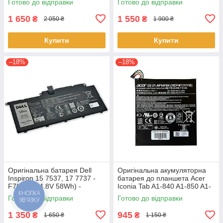
Готово до відправки
Готово до відправки
45Wh) АКБ
ноутбука
1 650
1 550
₴
₴
2 050 ₴
1 900 ₴
Купити
Купити
–18%
–18%
Оригінальна батарея Dell
Оригінальна акумуляторна
Inspiron 15 7537, 17 7737 -
батарея до планшета Acer
F7HVR (14.8V 58Wh) -
Iconia Tab A1-840 A1-850 A1-
КНОПКА
Акумулятор, АКБ
860 One 8 B1-810 B1-820 B1-
Готово до відправки
Готово до відправки
ЗВ'ЯЗКУ
830 - AP14F8K
1 350
945
₴
₴
1 650 ₴
1 150 ₴