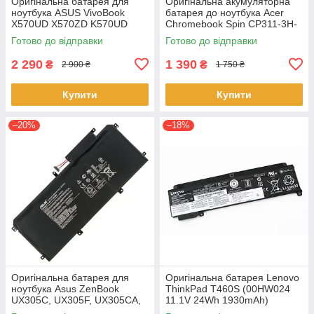
Оригінальна батарея для
Оригінальна акумуляторна
ноутбука ASUS VivoBook
батарея до ноутбука Acer
X570UD X570ZD K570UD
Chromebook Spin CP311-3H-
K570ZD R570UD R570ZD
K2RJ CP311-2H-C679 CP513-
Готово до відправки
Готово до відправки
F570UD - B31N1723
1HL CP513-1H - AP16L8J
2 290
1 390
₴
₴
2 900 ₴
1 750 ₴
Купити
Купити
–20%
–18%
Оригінальна батарея для
Оригінальна батарея Lenovo
ноутбука Asus ZenBook
ThinkPad T460S (00HW024
UX305C, UX305F, UX305CA,
11.1V 24Wh 1930mAh)
UX305FA - C31N1411 (+11.4 V
Акумулятор, АКБ для