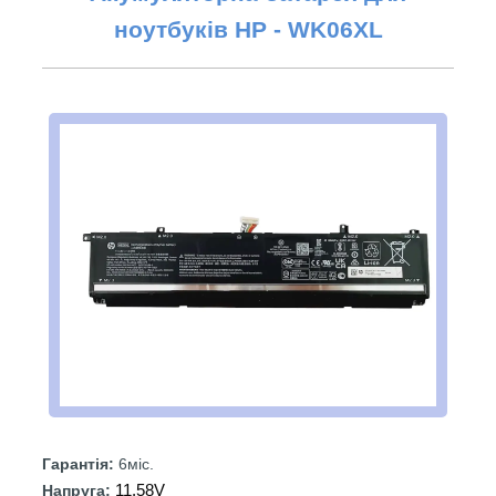
ноутбуків НР -
WK06XL
Гарантія:
6міс.
11.58V
Напруга: