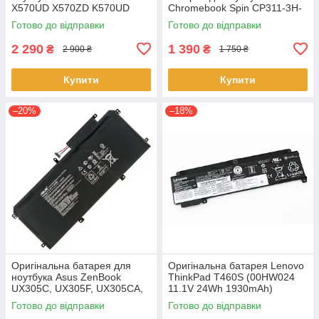
X570UD X570ZD K570UD
Chromebook Spin CP311-3H-
K570ZD R570UD R570ZD
K2RJ CP311-2H-C679 CP513-
Готово до відправки
Готово до відправки
F570UD - B31N1723
1HL CP513-1H - AP16L8J
2 290
1 390
₴
₴
2 900 ₴
1 750 ₴
Купити
Купити
–20%
–18%
Оригінальна батарея для
Оригінальна батарея Lenovo
ноутбука Asus ZenBook
ThinkPad T460S (00HW024
UX305C, UX305F, UX305CA,
11.1V 24Wh 1930mAh)
UX305FA - C31N1411 (+11.4 V
Акумулятор, АКБ для
Готово до відправки
Готово до відправки
45Wh) АКБ
ноутбука