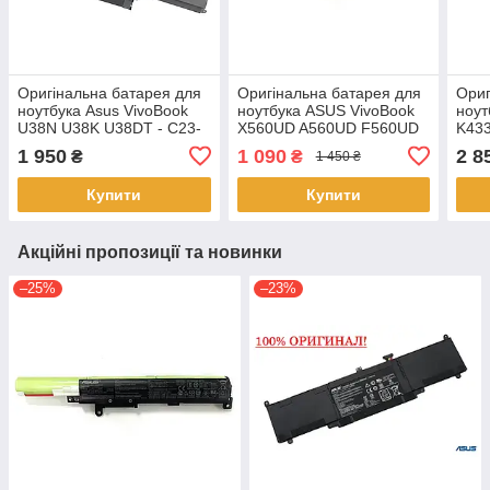
Оригінальна батарея для
Оригінальна батарея для
Ориг
ноутбука Asus VivoBook
ноутбука ASUS VivoBook
ноут
U38N U38K U38DT - C23-
X560UD A560UD F560UD
K433
UX32 (7.4V 6520mAh
K560UD R562UD -
V433
1 950
1 090
2 8
₴
₴
1 450 ₴
48Wh)
A31N1730
B31
Купити
Купити
Акційні пропозиції та новинки
–25%
–23%