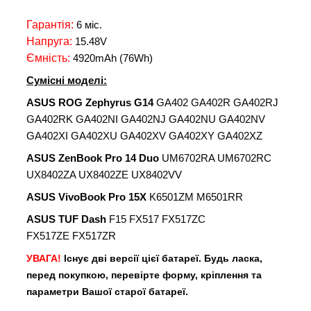
Гарантія:
6 міс.
Напруга:
15.48V
Ємність:
4920mAh (76Wh)
Сумісні моделі:
ASUS ROG Zephyrus G14
GA402 GA402R GA402RJ
GA402RK GA402NI GA402NJ GA402NU GA402NV
GA402XI GA402XU GA402XV GA402XY GA402XZ
ASUS ZenBook Pro 14 Duo
UM6702RA UM6702RC
UX8402ZA UX8402ZE UX8402VV
ASUS VivoBook Pro 15X
K6501ZM M6501RR
ASUS
TUF Dash
F15 FX517 FX517ZC
FX517ZE FX517ZR
УВАГА!
Існує дві версії цієї батареї. Будь ласка,
перед покупкою, перевірте форму, кріплення та
параметри Вашої старої батареї.