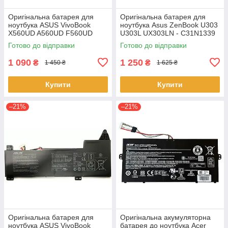
Оригінальна батарея для
Оригінальна батарея для
ноутбука ASUS VivoBook
ноутбука Asus ZenBook U303
X560UD A560UD F560UD
U303L UX303LN - C31N1339
K560UD R562UD - A31N1730
(+11.31 V 50Wh) АКБ
Готово до відправки
Готово до відправки
1 090
1 250
₴
₴
1 450 ₴
1 625 ₴
Купити
Купити
–21%
–21%
Оригінальна батарея для
Оригінальна акумуляторна
ноутбука ASUS VivoBook
батарея до ноутбука Acer