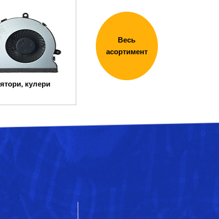
Весь
асортимент
ятори, кулери