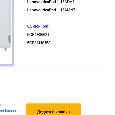
Lenovo IdeaPad
1-15ADA7
Lenovo IdeaPad
1-15AMN7
Сумісні p/n:
5CB1F36621
5CB1M48453
же
овнішнього
Додати в кошик +