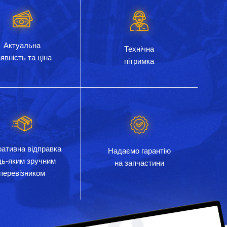
Актуальна
Технічна
явність та ціна
пітримка
ативна відправка
Надаємо гарантію
дь-яким зручним
на запчастини
перевізником