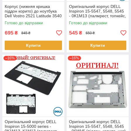
Корпус (нижняя кришка
Оригінальний корпус DELL
піддон корито) до ноутбука
Inspiron 15-5547, 5548, 5545
Dell Vostro 2521 Latitude 3540
- 0K1M13 (палмрест, топкейс,
(0YXMG9, AP0ZG000200)
верх)
Готово до відправки
Готово до відправки
695
545
₴
₴
845 ₴
650 ₴
Купити
Купити
–16%
–16%
Оригінальний корпус DELL
Оригінальний корпус DELL
Inspiron 15-5000 series -
Inspiron 15-5547, 5548, 5545