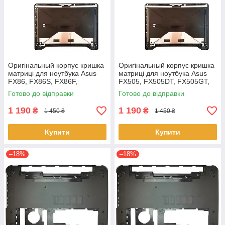
Оригінальный корпус кришка
Оригінальный корпус кришка
матриці для ноутбука Asus
матриці для ноутбука Asus
FX86, FX86S, FX86F,
FX505, FX505DT, FX505GT,
FX86SF Series
FX505GE, FX505GD,
Готово до відправки
Готово до відправки
FX505DD
1 190
1 190
₴
₴
1 450 ₴
1 450 ₴
Купити
Купити
–18%
–18%