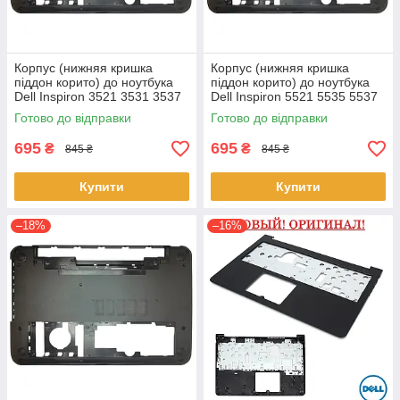
Корпус (нижняя кришка
Корпус (нижняя кришка
піддон корито) до ноутбука
піддон корито) до ноутбука
Dell Inspiron 3521 3531 3537
Dell Inspiron 5521 5535 5537
(0YXMG9, AP0ZG000200)
(0YXMG9, AP0ZG000200)
Готово до відправки
Готово до відправки
695
695
₴
₴
845 ₴
845 ₴
Купити
Купити
–18%
–16%