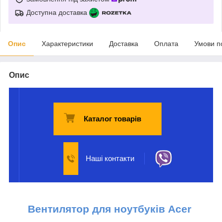
Доступна доставка
Опис
Характеристики
Доставка
Оплата
Умови п
Опис
Каталог товарів
Наші контакти
Вентилятор для ноутбуків Acer