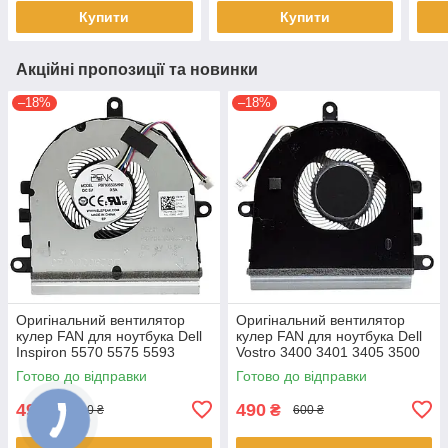
Купити
Купити
Акційні пропозиції та новинки
–18%
–18%
Оригінальний вентилятор
Оригінальний вентилятор
кулер FAN для ноутбука Dell
кулер FAN для ноутбука Dell
Inspiron 5570 5575 5593
Vostro 3400 3401 3405 3500
3583 3584 3585 3593 3501
3501 (після 2020 року)
Готово до відправки
Готово до відправки
3502 3505 07MCD0 v.1
07MCD0 v.1
490
490
₴
₴
600 ₴
600 ₴