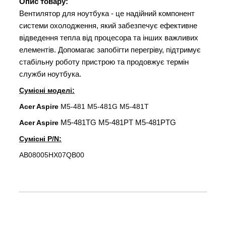
Опис товару:
Вентилятор для ноутбука - це надійний компонент
системи охолодження, який забезпечує ефективне
відведення тепла від процесора та інших важливих
елементів. Допомагає запобігти перегріву, підтримує
стабільну роботу пристрою та продовжує термін
служби ноутбука.
Сумісні моделі:
Acer Aspire
M5-481 M5-481G M5-481T
M5-481TG M5-481PT M5-481PTG
Acer Aspire
Сумісні P/N:
AB08005HX07QB00