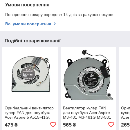
Умови повернення
Повернення товару впродовж 14 днів за рахунок покупця
Всі умови повернення
Подібні товари компанії
Оригінальний вентилятор
Вентилятор кулер FAN
Ориг
кулер FAN для ноутбука
для ноутбука Acer Aspire
куле
Acer Aspire 5 A515-41G,
M3-481 M3-481G M3-581
Acer
A515-51G, A515-52G
M3-581T M3-581G M3-
571G
475
565
265
₴
₴
(DC28000NSF0)
580G M3 MA50
F5-5