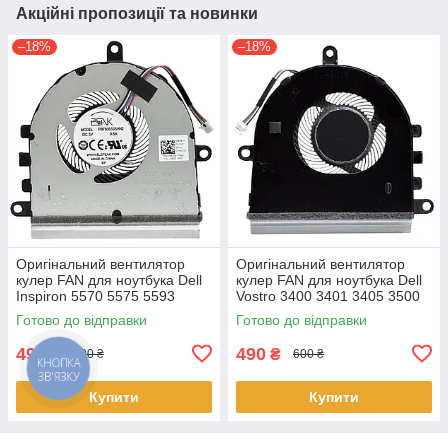
Акційні пропозиції та новинки
–18%
–18%
Оригінальний вентилятор
Оригінальний вентилятор
кулер FAN для ноутбука Dell
кулер FAN для ноутбука Dell
Inspiron 5570 5575 5593
Vostro 3400 3401 3405 3500
3583 3584 3585 3593 3501
3501 (після 2020 року)
Готово до відправки
Готово до відправки
3502 3505 07MCD0 v.1
07MCD0 v.1
490
490
₴
₴
600 ₴
600 ₴
КНОПКА
ЗВ'ЯЗКУ
Купити
Купити