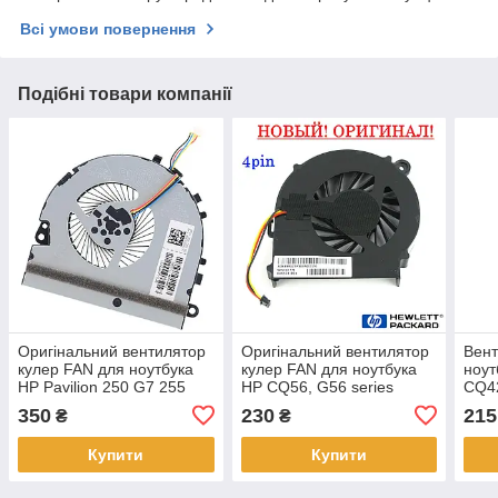
Всі умови повернення
Подібні товари компанії
Оригінальний вентилятор
Оригінальний вентилятор
Вент
кулер FAN для ноутбука
кулер FAN для ноутбука
ноу
HP Pavilion 250 G7 255
HP CQ56, G56 series
CQ42
G7 256 G7 258 G7
(4pin) - 646578-001
G62,
350
230
215
₴
₴
L20473-001 DC28000L6D0
Купити
Купити