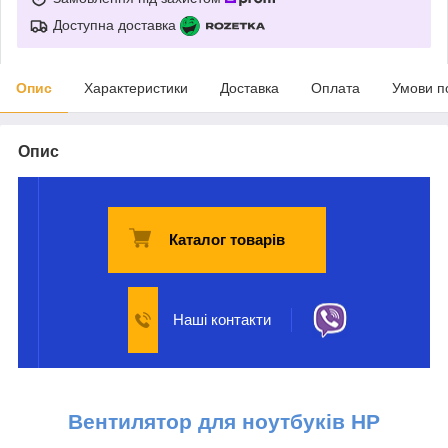
Доступна доставка
Опис
Характеристики
Доставка
Оплата
Умови п
Опис
Каталог товарів
Наші контакти
Вентилятор для ноутбуків HP