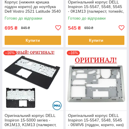
Корпус (нижняя кришка
Оригінальний корпус DELL
піддон корито) до ноутбука
Inspiron 15-5547, 5548, 5545
Dell Vostro 2521 Latitude 3540
- 0K1M13 (палмрест, топкейс,
(0YXMG9, AP0ZG000200)
верх)
Готово до відправки
Готово до відправки
695
545
₴
₴
845 ₴
650 ₴
Купити
Купити
–16%
–16%
Оригінальний корпус DELL
Оригінальний корпус DELL
Inspiron 15-5000 series -
Inspiron 15-5547, 5548, 5545
0K1M13, K1M13 (палмрест,
- 06WV6 (піддон, корито, низ)