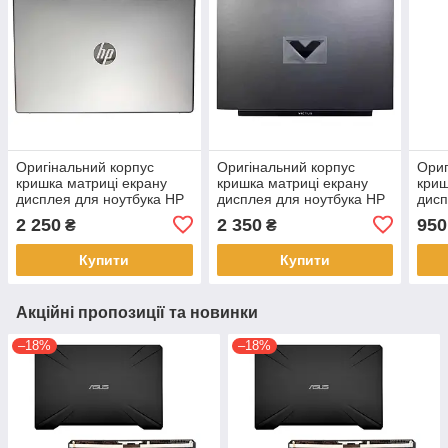
Оригінальний корпус
Оригінальний корпус
Ориг
кришка матриці екрану
кришка матриці екрану
криш
дисплея для ноутбука HP
дисплея для ноутбука HP
дисп
250 G10 255 G10 256 G10
Victus 16-R 16-S TPN-
14-C
2 250
2 350
950
₴
₴
TPN-Q286 TPN-Q287
C169 TPN-C170 чорний
CM 
срібна
Купити
Купити
Акційні пропозиції та новинки
–18%
–18%