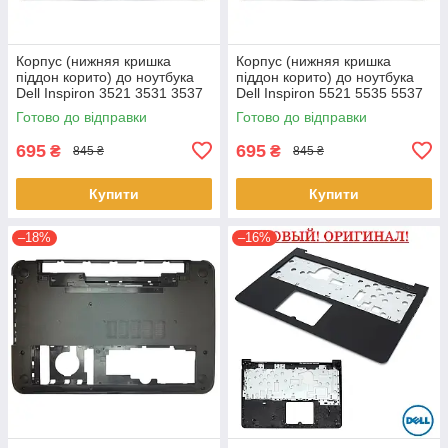
Корпус (нижняя кришка
Корпус (нижняя кришка
піддон корито) до ноутбука
піддон корито) до ноутбука
Dell Inspiron 3521 3531 3537
Dell Inspiron 5521 5535 5537
(0YXMG9, AP0ZG000200)
(0YXMG9, AP0ZG000200)
Готово до відправки
Готово до відправки
695
695
₴
₴
845 ₴
845 ₴
Купити
Купити
–18%
–16%