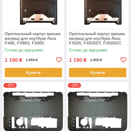
Оригінальный корпус кришка
Оригінальный корпус кришка
матриці для ноутбука Asus
матриці для ноутбука Asus
FX86, FX86S, FX86F,
FX505, FX505DT, FX505GT,
FX86SF Series
FX505GE, FX505GD,
Готово до відправки
Готово до відправки
FX505DD
1 190
1 190
₴
₴
1 450 ₴
1 450 ₴
Купити
Купити
–18%
–18%