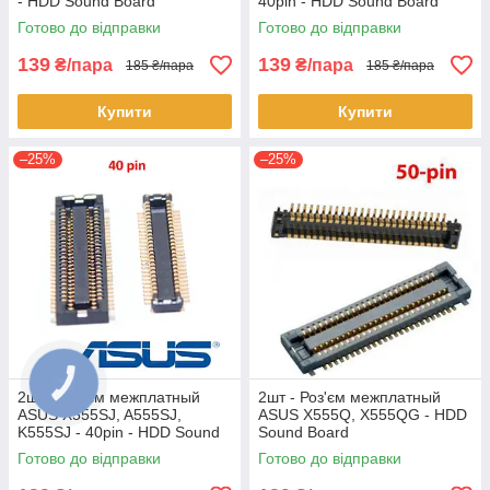
- HDD Sound Board
40pin - HDD Sound Board
Готово до відправки
Готово до відправки
139
139
₴/пара
₴/пара
185 ₴/пара
185 ₴/пара
Купити
Купити
–25%
–25%
2шт - Роз'єм межплатный
2шт - Роз'єм межплатный
ASUS X555SJ, A555SJ,
ASUS X555Q, X555QG - HDD
K555SJ - 40pin - HDD Sound
Sound Board
Board
Готово до відправки
Готово до відправки