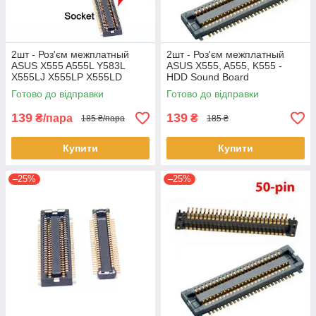
2шт - Роз'єм межплатный
2шт - Роз'єм межплатный
ASUS X555 A555L Y583L
ASUS X555, A555, K555 -
X555LJ X555LP X555LD
HDD Sound Board
F555L - HDD Sound Board
Готово до відправки
Готово до відправки
139
139
₴/пара
₴
185 ₴/пара
185 ₴
Купити
Купити
–25%
–25%