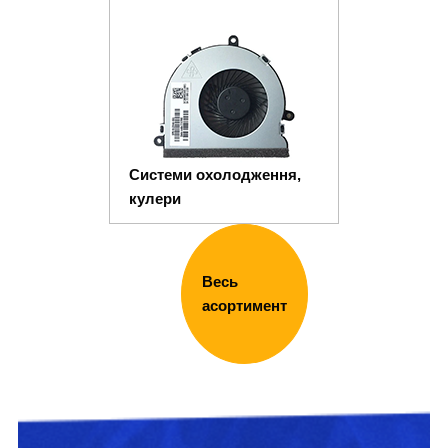
Системи охолодження,
кулери
Весь
асортимент