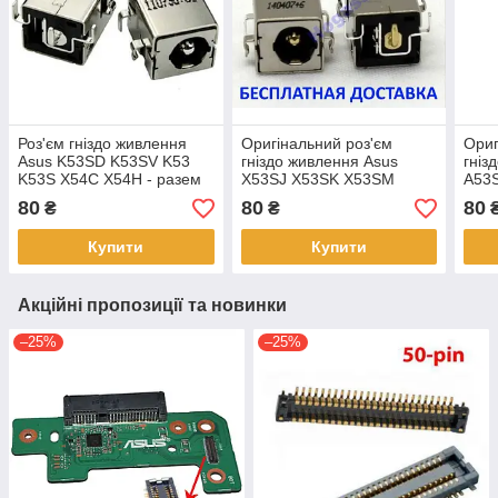
Роз'єм гніздо живлення
Оригінальний роз'єм
Ориг
Asus K53SD K53SV K53
гніздо живлення Asus
гніз
K53S X54C X54H - разем
X53SJ X53SK X53SM
A53
X53SV X53S - разем
A53S
80
80
80
₴
₴
Купити
Купити
Акційні пропозиції та новинки
–25%
–25%