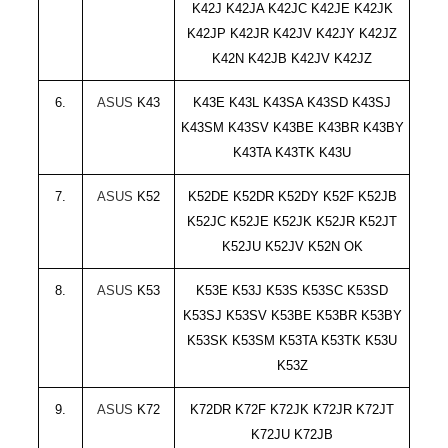
K42J K42JA K42JC K42JE
K42JK
K42JP K42JR K42JV K42JY K42JZ
K42N
K42JB K42JV K42JZ
6.
ASUS
K43
K43E K43L K43SA K43SD K43SJ
K43SM K43SV
K43BE K43BR K43BY
K43TA K43TK K43U
7.
ASUS
K52
K52DE K52DR K52DY K52F K52JB
K52JC K52JE K52JK K52JR K52JT
K52JU K52JV K52N
OK
8
.
ASUS
K53
K53E K53J K53S K53SC K53SD
K53SJ K53SV
K53BE K53BR K53BY
K53SK K53SM K53TA K53TK K53U
K53Z
9.
ASUS
K72
K72DR K72F K72JK K72JR K72JT
K72JU
K72JB