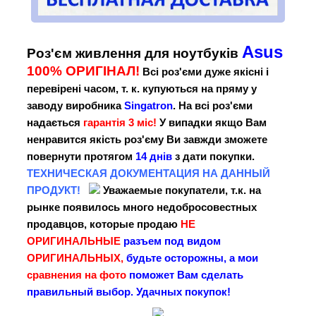
Asus
Роз'єм живлення для ноутбуків
100% ОРИГІНАЛ!
Всі роз'єми дуже якісні і
перевірені часом, т. к. купуються на пряму у
заводу виробника
Singatron
. На всі роз'єми
надається
гарантія 3 міс!
У випадки якщо Вам
ненравится якість роз'єму Ви завжди зможете
повернути протягом
14 днів
з дати покупки.
ТЕХНИЧЕСКАЯ
ДОКУМЕНТАЦИЯ НА ДАННЫЙ
ПРОДУКТ!
Уважаемые покупатели, т.к. на
рынке появилось много недобросовестных
продавцов, которые продаю
НЕ
ОРИГИНАЛЬНЫЕ
разъем под видом
ОРИГИНАЛЬНЫХ,
будьте осторожны, а мои
сравнения на фото
поможет Вам сделать
правильный выбор. Удачных покупок!