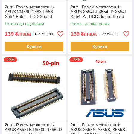
2шт - Роз'єм межплатный
2шт - Роз'єм межплатный
ASUS VM590 Y583 R556
ASUS X554LJ X554LD X554L
X554 F555 - HDD Sound
X554LA - HDD Sound Board
Board
Готово до відправки
Готово до відправки
139
139
₴/пара
₴/пара
185 ₴/пара
185 ₴/пара
Купити
Купити
–25%
–25%
2шт - Роз'єм межплатный
2шт - Роз'єм межплатный
ASUS A555LB R556L R556LD
ASUS X555S, A555S, K555S -