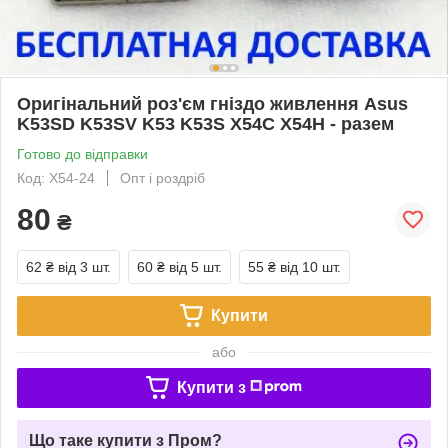
Оригінальний роз'єм гніздо живлення Asus
K53SD K53SV K53 K53S X54C X54H - разем
Готово до відправки
Код: X54-24
Опт і роздріб
80
₴
62 ₴
від 3 шт.
60 ₴
від 5 шт.
55 ₴
від 10 шт.
Купити
або
Купити з
Що таке купити з Пром?