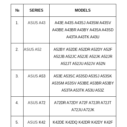
№
SERIES
MODELS
1.
ASUS
A43
A43E A43S A43SJ A43SM A43SV
A43BE A43BR A43BY A43SA A43SD
A43TA A43TK A43U
2.
ASUS
A52
A52BY A52DE A52DR A52DY A52F
A52JB A52JC A52JE A52JK A52JR
A52JT A52JU A52JV A52N
3.
ASUS
A53
A53E A53SC A53SD A53SJ A53SK
A53SM A53SV
A53BE A53BR A53BY
A53TA A53TK A53U A53Z
4.
ASUS
A72
A72DR A72DY A72F A72JR A72JT
A72JU
A72JK
5.
ASUS
K42
K42DE K42DQ K42DR K42DY K42F