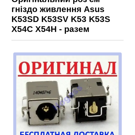
гніздо живлення Asus
K53SD K53SV K53 K53S
X54C X54H - разем