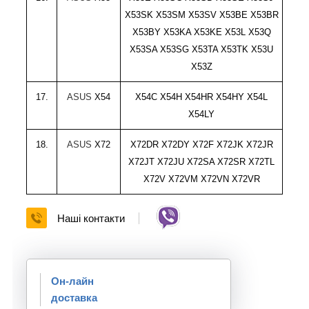
X53SK X53SM X53SV
X53BE X53BR
X53BY X53KA X53KE X53L X53Q
X53SA X53SG X53TA X53TK X53U
X53Z
17.
ASUS
X54
X54C X54H X54HR X54HY X54L
X54LY
18.
ASUS
X72
X72DR X72DY X72F X72JK X72JR
X72JT X72JU X72SA X72SR X72TL
X72V X72VM
X72VN X72VR
Наші контакти
Он-лайн
доставка