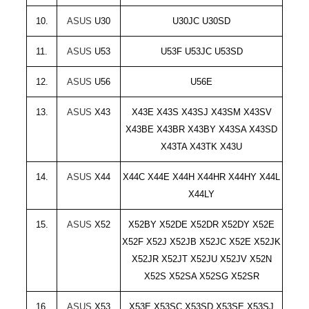
10.
ASUS
U30
U30JC
U30SD
11.
ASUS
U53
U53F U53JC U53SD
12.
ASUS
U56
U56E
13.
ASUS
X43
X43E X43S X43SJ X43SM X43SV
X43BE X43BR X43BY X43SA X43SD
X43TA X43TK X43U
14.
ASUS
X44
X44C X44E X44H X44HR X44HY X44L
X44LY
15.
ASUS
X52
X52BY X52DE X52DR X52DY X52E
X52F X52J X52JB X52JC X52E X52JK
X52JR X52JT X52JU X52JV X52N
X52S X52SA X52SG X52SR
16.
ASUS
X53
X53E X53SC X53SD X53SE X53SJ