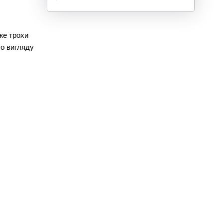
же трохи
го вигляду