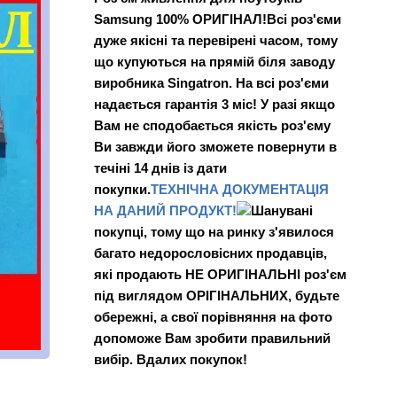
Samsung 100% ОРИГІНАЛ!
Всі роз'єми
дуже якісні та перевірені часом, тому
що купуються на прямій біля заводу
виробника Singatron. На всі роз'єми
надається гарантія 3 міс! У разі якщо
Вам не сподобається якість роз'єму
Ви завжди його зможете повернути в
течіні 14 днів із дати
покупки.
ТЕХНІЧНА
ДОКУМЕНТАЦІЯ
НА ДАНИЙ ПРОДУКТ!
Шанувані
покупці, тому що на ринку з'явилося
багато недорословісних продавців,
які продають
НЕ ОРИГІНАЛЬНІ
роз'єм
під виглядом ОРІГІНАЛЬНИХ, будьте
обережні, а свої порівняння на фото
допоможе Вам зробити правильний
вибір. Вдалих покупок!