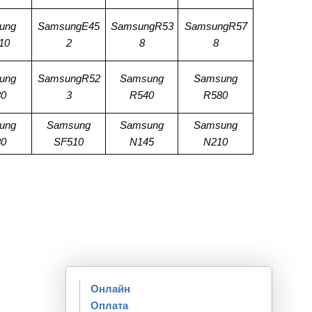
ung
SamsungE45
SamsungR53
SamsungR57
10
2
8
8
ung
SamsungR52
Samsung
Samsung
0
3
R540
R580
ung
Samsung
Samsung
Samsung
0
SF510
N145
N210
Онлайн
Оплата