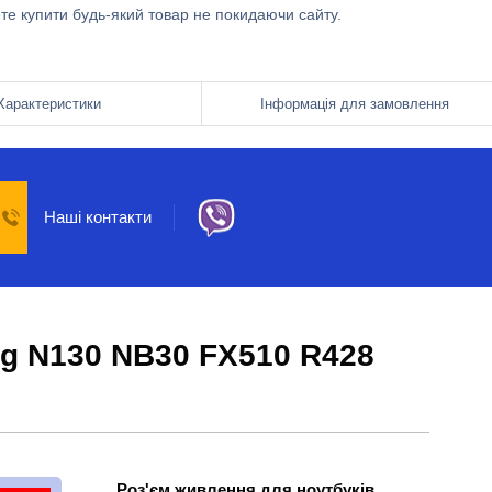
ете купити будь-який товар не покидаючи сайту.
Характеристики
Інформація для замовлення
Наші контакти
ng N130 NB30 FX510 R428
Роз'єм живлення для ноутбуків