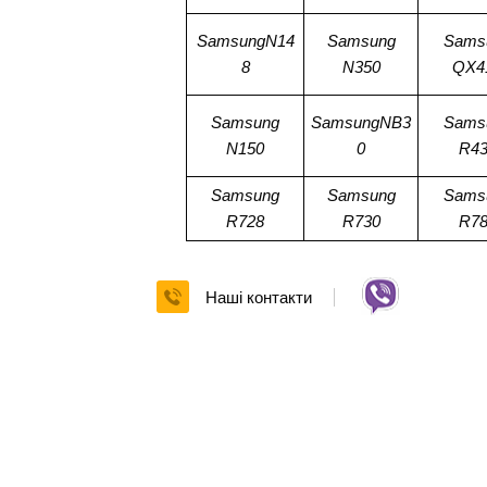
SamsungN14
Samsung
Sams
8
N350
QX4
Samsung
SamsungNB3
Sams
N150
0
R43
Samsung
Samsung
Sams
R728
R730
R78
Наші контакти