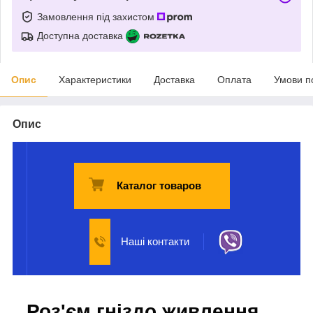
Замовлення під захистом
Доступна доставка
Опис
Характеристики
Доставка
Оплата
Умови п
Опис
Каталог товаров
Наші контакти
Роз'єм гніздо живлення