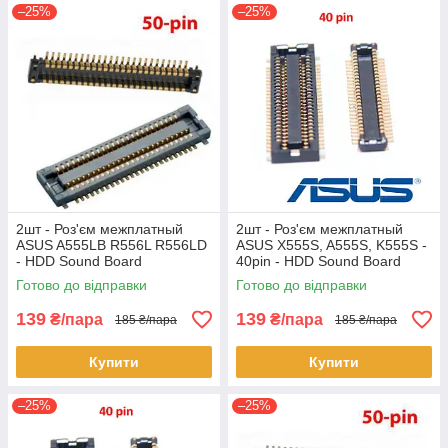
–25%
–25%
2шт - Роз'єм межплатный
2шт - Роз'єм межплатный
ASUS A555LB R556L R556LD
ASUS X555S, A555S, K555S -
- HDD Sound Board
40pin - HDD Sound Board
Готово до відправки
Готово до відправки
139
139
₴/пара
₴/пара
185 ₴/пара
185 ₴/пара
Купити
Купити
–25%
–25%