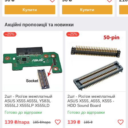
Купити
Купити
Акційні пропозиції та новинки
–25%
–25%
2шт - Роз'єм межплатный
2шт - Роз'єм межплатный
ASUS X555 A555L Y583L
ASUS X555, A555, K555 -
X555LJ X555LP X555LD
HDD Sound Board
F555L - HDD Sound Board
Готово до відправки
Готово до відправки
139
139
₴/пара
₴
185 ₴/пара
185 ₴