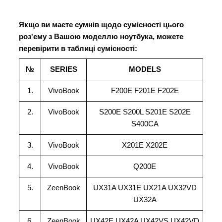
Якщо ви маєте сумнів щодо сумісності цього
роз'єму з Вашою моделлю ноутбука, можете
перевірити в таблиці сумісності:
№
SERIES
MODELS
1.
VivoBook
F200E F201E F202E
2.
VivoBook
S200E S200L S201E S202E
S400CA
3.
VivoBook
X201E X202E
4.
VivoBook
Q200E
5.
ZeenBook
UX31A UX31E UX21A UX32VD
UX32A
6.
ZeenBook
UX42E UX42A UX42VS UX42VD