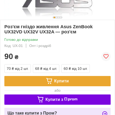
Роз'єм гніздо живлення Asus ZenBook
UX32VD UX32V UX32A — роз'єм
Готово до відправки
Код: UX-01
Опт і роздріб
90
₴
70 ₴
від 2 шт.
68 ₴
від 4 шт.
60 ₴
від 10 шт.
Купити
або
Купити з
Що таке купити з Пром?