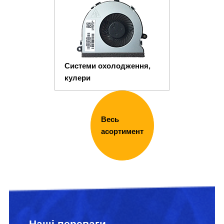
Системи охолодження,
кулери
Весь
асортимент
Наші переваги