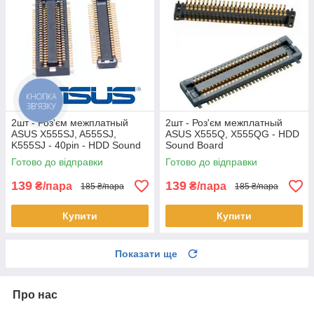
КНОПКА
ЗВ'ЯЗКУ
2шт - Роз'єм межплатный
2шт - Роз'єм межплатный
ASUS X555SJ, A555SJ,
ASUS X555Q, X555QG - HDD
K555SJ - 40pin - HDD Sound
Sound Board
Board
Готово до відправки
Готово до відправки
139
139
₴/пара
₴/пара
185 ₴/пара
185 ₴/пара
Купити
Купити
Показати ще
Про нас