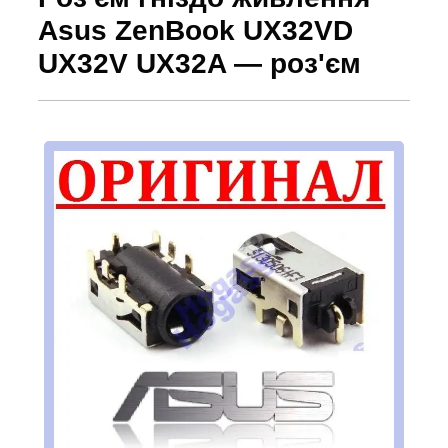
Asus ZenBook UX32VD
UX32V UX32A — роз'єм