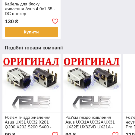
Кабель для блоку
живлення Asus 4.0x1.35 -
DC штекер
130
₴
Купити
Подібні товари компанії
Роз'єм гніздо живлення
Роз'єм гніздо живлення
Роз'
Asus UX31 UX32 X201
Asus UX31A UX32A UX31
ноут
Q200 X202 S200 S400 -
UX32E UX32VD UX21A -
Pro
разем
разем
UX58
90
90
210
₴
₴