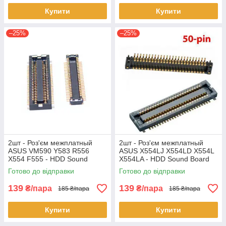
Купити
Купити
–25%
–25%
2шт - Роз'єм межплатный
2шт - Роз'єм межплатный
ASUS VM590 Y583 R556
ASUS X554LJ X554LD X554L
X554 F555 - HDD Sound
X554LA - HDD Sound Board
Board
Готово до відправки
Готово до відправки
139
139
₴/пара
₴/пара
185 ₴/пара
185 ₴/пара
Купити
Купити