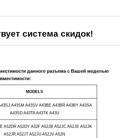
вует система скидок!
вместимости данного разъема с Вашей моделью
овместимости:
MODELS
A43SJ A43SM A43SV
A43BE A43BR A43BY A43SA
A43SD A43TA A43TK A43U
E A52DR A52DY A52F
A52JB A52JC A52JE A52JK
A52JR A52JT A52JU A52JV A52N