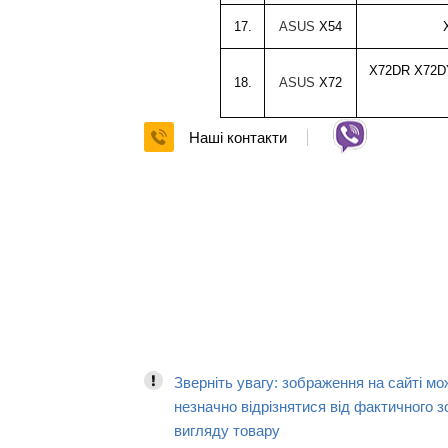
17.
ASUS
X54
X72DR X72D
18.
ASUS
X72
Наші контакти
Зверніть увагу: зображення на сайті мо
незначно відрізнятися від фактичного з
вигляду товару