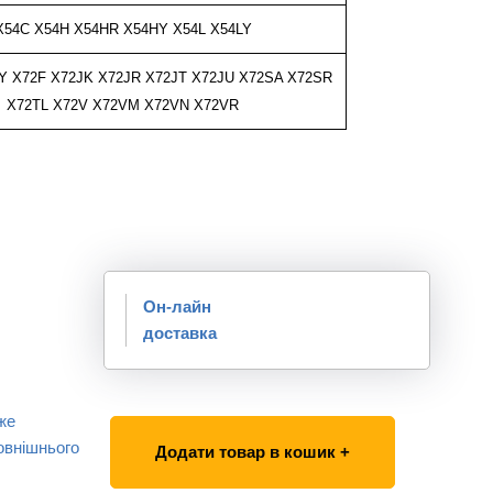
X54C X54H X54HR X54HY X54L X54LY
Y X72F X72JK X72JR X72JT X72JU X72SA X72SR
X72TL X72V X72VM
X72VN X72VR
Он-лайн
доставка
же
овнішнього
Додати товар в кошик +