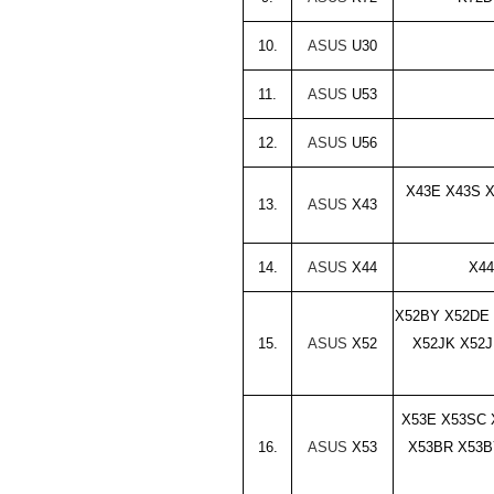
10.
ASUS
U30
11.
ASUS
U53
12.
ASUS
U56
X43E X43S 
13.
ASUS
X43
14.
ASUS
X44
X44
X52BY X52DE 
15.
ASUS
X52
X52JK X52J
X53E X53SC 
16.
ASUS
X53
X53BR X53B