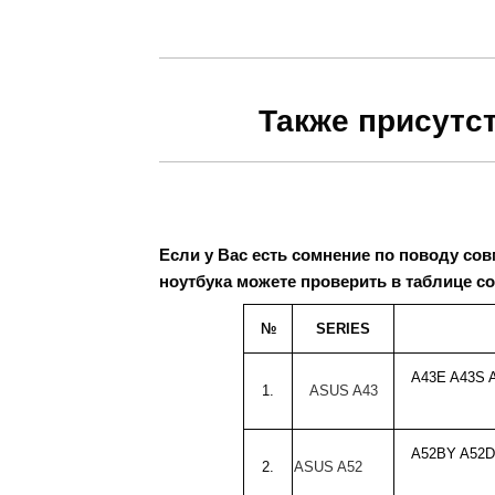
Также присутст
Если у Вас есть сомнение по поводу со
ноутбука можете проверить в таблице с
№
SERIES
A43E A43S 
1.
ASUS
A43
A52BY A52D
2.
ASUS
A52