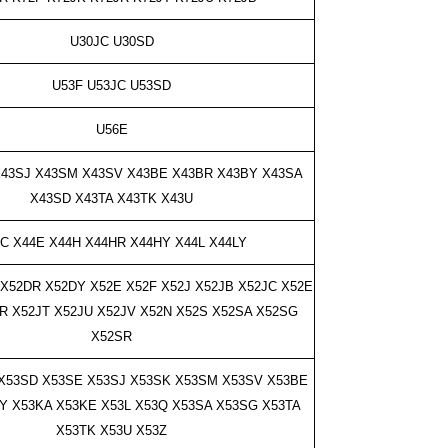
U30JC
U30SD
U53F U53JC U53SD
U56E
X43SJ X43SM X43SV
X43BE X43BR X43BY X43SA
X43SD X43TA X43TK X43U
C X44E X44H X44HR X44HY X44L X44LY
X52DR X52DY X52E X52F X52J X52JB X52JC X52E
R X52JT X52JU X52JV X52N X52S X52SA X52SG
X52SR
X53SD X53SE X53SJ X53SK X53SM X53SV
X53BE
Y X53KA X53KE X53L X53Q X53SA X53SG X53TA
X53TK X53U X53Z