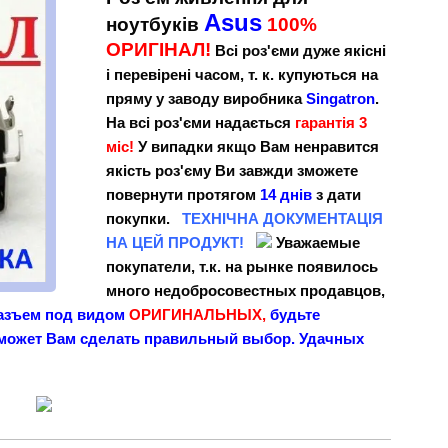
Asus
ноутбуків
100%
ОРИГІНАЛ!
Всі роз'єми дуже якісні
і перевірені часом, т. к. купуються на
пряму у заводу виробника
Singatron
.
На всі роз'єми надається
гарантія 3
міс!
У випадки якщо Вам ненравится
якість роз'єму Ви завжди зможете
повернути протягом
14 днів
з дати
покупки.
ТЕХНІЧНА
ДОКУМЕНТАЦІЯ
НА ЦЕЙ ПРОДУКТ!
Уважаемые
покупатели, т.к. на рынке появилось
много недобросовестных продавцов,
азъем под видом
ОРИГИНАЛЬНЫХ,
будьте
ожет Вам сделать правильный выбор. Удачных