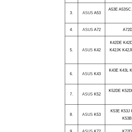
A53E A53SC
3.
ASUS
A53
4.
ASUS
A72
A72D
K42DE K42D
5.
ASUS
K42
K42JK K42J
K43E K43L 
6.
ASUS
K43
K52DE K52D
7.
ASUS
K52
K53E K53J
8
.
ASUS
K53
K53B
9.
ASUS
K72
K72D