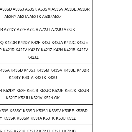
 A53SD A53SJ A53SK A53SM A53SV
A53BE A53BR
A53BY A53TA A53TK A53U A53Z
R A72DY A72F A72JR A72JT A72JU
A72JK
Q K42DR K42DY K42F K42J K42JA K42JC K42JE
P K42JR K42JV K42JY K42JZ K42N
K42JB K42JV
K42JZ
K43SA K43SD K43SJ K43SM K43SV
K43BE K43BR
K43BY K43TA K43TK K43U
R K52DY K52F K52JB K52JC K52JE K52JK K52JR
K52JT K52JU K52JV K52N
OK
 K53S K53SC K53SD
K53SJ K53SV
K53BE K53BR
Y K53SK K53SM K53TA K53TK K53U K53Z
R K72F K72JK K72JR K72JT K72JU
K72JB