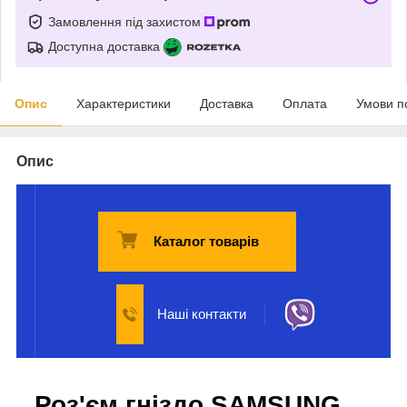
Замовлення під захистом
Доступна доставка
Опис
Характеристики
Доставка
Оплата
Умови п
Опис
Каталог товарів
Наші контакти
Роз'єм гніздо SAMSUNG