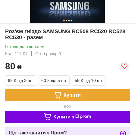
Роз'єм гніздо SAMSUNG RC508 RC520 RC528
RC530 - разем
Готово до відправки
Код: 111-07
Опт і роздріб
80
₴
62 ₴
від 3 шт.
60 ₴
від 5 шт.
55 ₴
від 10 шт.
Купити
або
Купити з
Що таке купити з Пром?