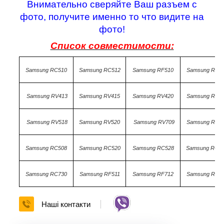
Внимательно сверяйте Ваш разъем с
фото, получите именно то что видите на
фото!
Список совместимости:
Samsung RC510
Samsung RC512
Samsung RF510
Samsung RF7
Samsung RV413
Samsung RV415
Samsung RV420
Samsung RV51
Samsung RV518
Samsung RV520
Samsung RV709
Samsung RV71
Samsung RC508
Samsung RC520
Samsung RC528
Samsung RC5
Samsung RC730
Samsung RF511
Samsung RF712
Samsung RV5
Наші контакти