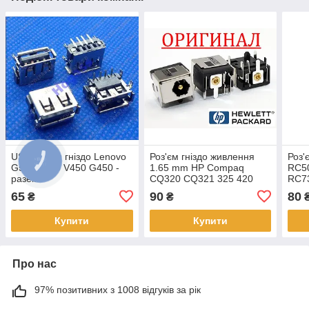
USB Роз'єм гніздо Lenovo
Роз'єм гніздо живлення
Роз'
G530 Y430 V450 G450 -
1.65 mm HP Compaq
RC5
разем
CQ320 CQ321 325 420
RC73
510 520 540 530 550 -
65
90
80
₴
₴
разем
Купити
Купити
Про нас
97% позитивних з 1008 відгуків за рік